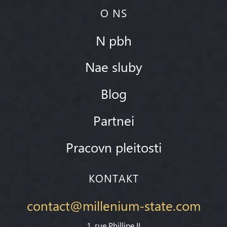
O NS
N pbh
Nae sluby
Blog
Partnei
Pracovn pleitosti
KONTAKT
contact@millenium-state.com
1. rue Phillipe II