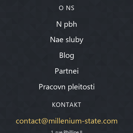
O NS
N pbh
Nae sluby
Blog
Partnei
Pracovn pleitosti
KONTAKT
contact@millenium-state.com
1. rue Phillipe II