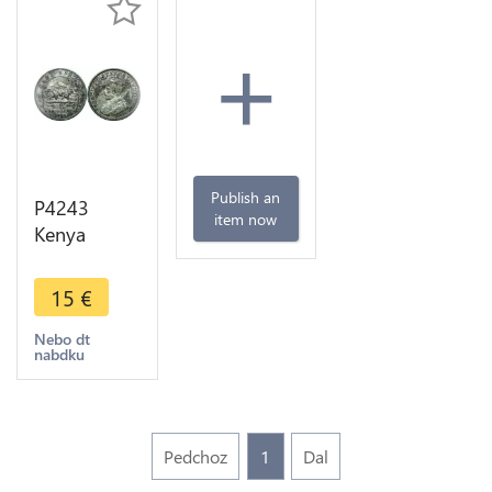
+
Publish an
P4243
item now
Kenya
British East
Africa
15
€
Shilling
George VI
Nebo dt
nabdku
1924 Silver
->Make
offer
Pedchoz
1
Dal