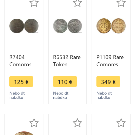
R7404
R6532 Rare
P1109 Rare
Comoros
Token
Comores
10
Comoros
25
Centimes
25
Centimes
125
€
110
€
349
€
Said Ali AH
Centimes
Essai
1308 1890
Société
Société
Nebo dt
Nebo dt
Nebo dt
nabdku
nabdku
nabdku
A Paris
Anonyme
Anonyme
Torche ->
Grande
1915 PCGS
Make offer
Comore
MS63
1915 ->
Offer