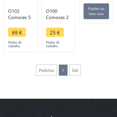
Publish an
O102
O100
item now
Comores 5
Comores 2
Centimes
Francs 1964
Said Ali bin
FDC ->
69
€
25
€
Said Omar
Make offer
AH 1308
Nebo dt
Nebo dt
nabdku
nabdku
1891 ->
Make offer
Pedchoz
1
Dal