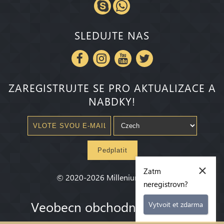
SLEDUJTE NAS
ZAREGISTRUJTE SE PRO AKTUALIZACE A
NABDKY!
Pedplatit
×
Zatm
©
2020-2026
Millenium State
®
neregistrovn?
Veobecn obchodn podmnky
Vytvoit et zdarma