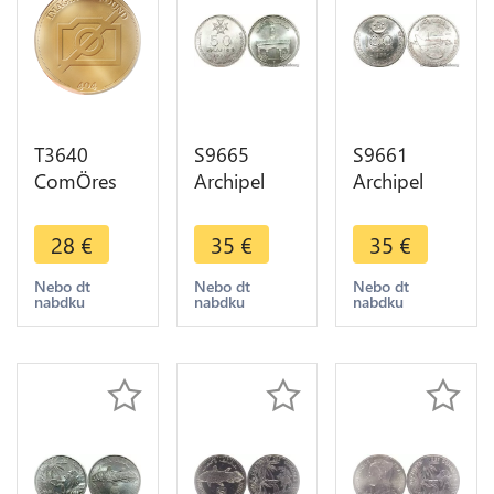
T3640
S9665
S9661
ComÖres
Archipel
Archipel
25 Francs
des
des
Essai 1982
Comores
Comores
28
€
35
€
35
€
FDC Sachet
50 Francs
100 Francs
Mdp ->
Essai
Essai Bâteau
Nebo dt
Nebo dt
Nebo dt
nabdku
nabdku
nabdku
Faire offre
Indépendance
Pêche 1977
1975 FDC -
FDC
> Faire
Offre