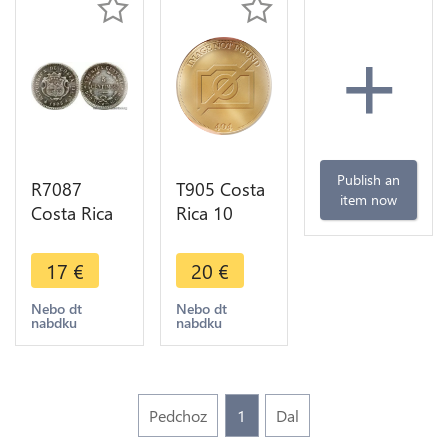
+
Publish an
R7087
T905 Costa
item now
Costa Rica
Rica 10
5 Centimos
Centavos
1905 Silver
1918 ->
17
€
20
€
AU UNC ->
Make offer
Make offer
Nebo dt
Nebo dt
nabdku
nabdku
Pedchoz
1
Dal