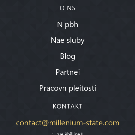
O NS
N pbh
Nae sluby
Blog
Partnei
Pracovn pleitosti
KONTAKT
contact@millenium-state.com
1. rue Phillipe II