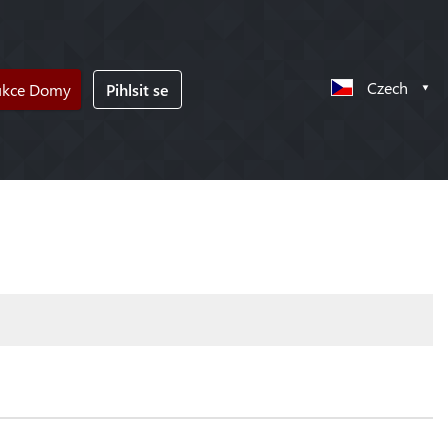
Czech
ukce Domy
Pihlsit se
!