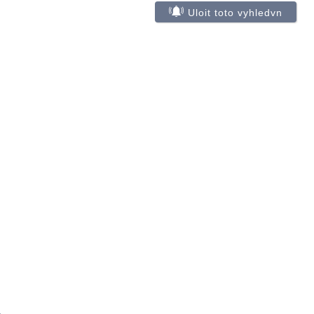
Uloit toto vyhledvn