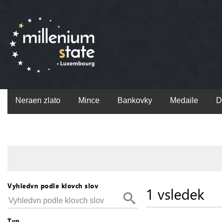
Neraen zlato
Mince
Bankovky
Medaile
D
Vyhledvn podle klovch slov
1 vsledek
Typ