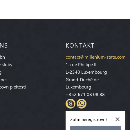
 NS
KONTAKT
bh
contact@millenium-state.com
 sluby
1. rue Phillipe II
g
L-2340 Luxembourg
tnei
Grand-Duché de
covn pleitosti
Luxembourg
+352 671 08 08 88
×
Zatm neregistrovn?