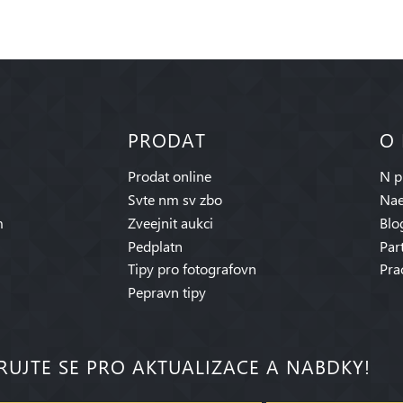
PRODAT
O
Prodat online
N p
Svte nm sv zbo
Nae
m
Zveejnit aukci
Blo
Pedplatn
Par
Tipy pro fotografovn
Pra
Pepravn tipy
RUJTE SE PRO AKTUALIZACE A NABDKY!