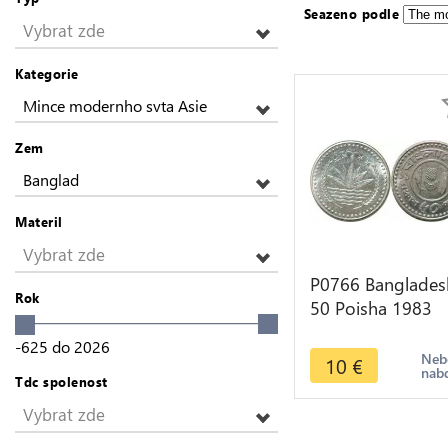
Seazeno podle
Vybrat zde
Kategorie
Mince modernho svta Asie
Zem
Banglad
Materil
Vybrat zde
P0766 Banglades
Rok
50 Poisha 1983
UNC ->Make offe
-625
do
2026
Neb
10
€
nab
Tdc spolenost
Vybrat zde