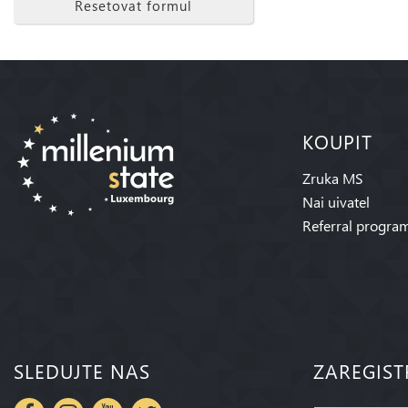
Resetovat formul
KOUPIT
Zruka MS
Nai uivatel
Referral progra
SLEDUJTE NAS
ZAREGIST