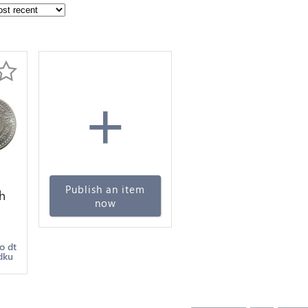
+
Publish an item
h
now
r
o dt
dku