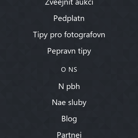
Zveejnit aukci
Pedplatn
Tipy pro fotografovn
Pepravn tipy
O NS
N pbh
Nae sluby
Blog
Partnei