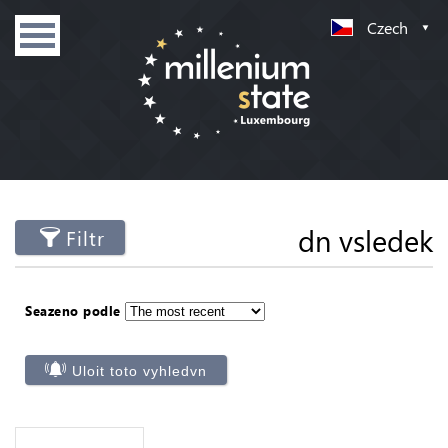
Czech
dn vsledek
Filtr
Seazeno podle
Uloit toto vyhledvn