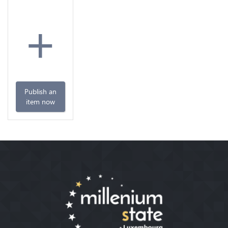
+
Publish an
item now