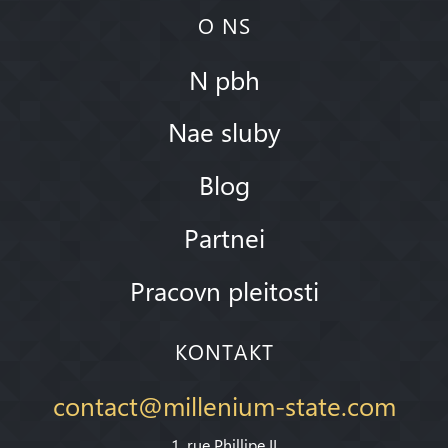
O NS
N pbh
Nae sluby
Blog
Partnei
Pracovn pleitosti
KONTAKT
contact@millenium-state.com
1. rue Phillipe II