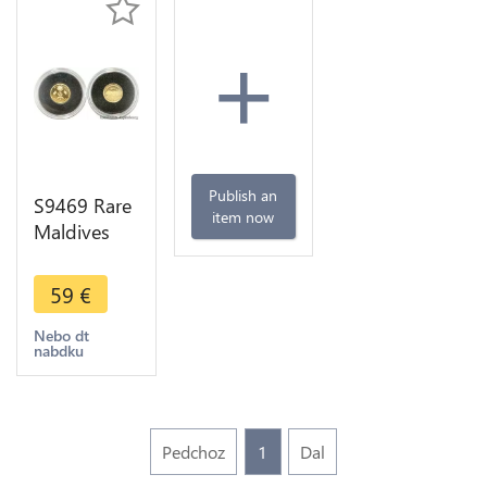
+
Publish an
S9469 Rare
item now
Maldives
Anemo Fish
2011 Or
59
€
Gold PF BE
-> Make
Nebo dt
nabdku
offer
Pedchoz
1
Dal