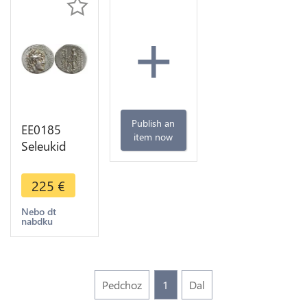
+
Publish an
EE0185
item now
Seleukid
Syria
Drachm
225
€
Alexander I
Appolo
Nebo dt
nabdku
Balas 152-
145 BC
Antioch
Pedchoz
1
Dal