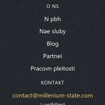
O NS
N pbh
Nae sluby
Blog
Partnei
Pracovn pleitosti
KONTAKT
contact@millenium-state.com
1. rue Phillipe II