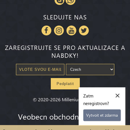
SLEDUJTE NAS
ZAREGISTRUJTE SE PRO AKTUALIZACE A
NABDKY!
Pedplatit
×
Zatm
©
2020-2026
Millenium State
®
neregistrovn?
Veobecn obchodn podmnky
Vytvoit et zdarma