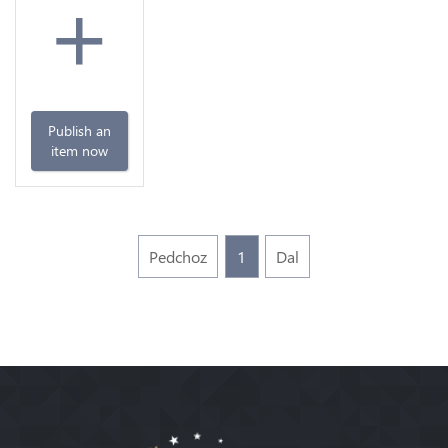
+
Publish an
item now
Pedchoz
1
Dal