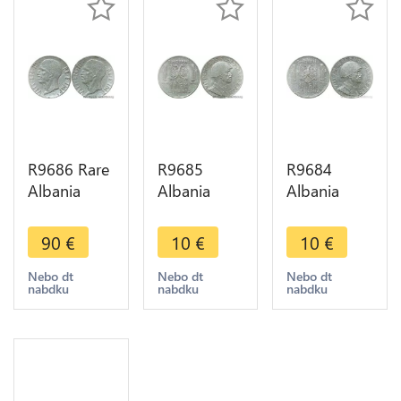
R9686 Rare
R9685
R9684
Albania
Albania
Albania
Module
Savoia Lek
Savoia Lek
0.05 Lek
Vittorio
Vittorio
90
€
10
€
10
€
Vittorio
Emanuele III
Emanuele III
Emanuele III
Italian
Italian
Nebo dt
Nebo dt
Nebo dt
nabdku
nabdku
nabdku
Double
Occupation
Occupation
Face
1939 R
1939 R
Forgery
Roma AU
Roma AU