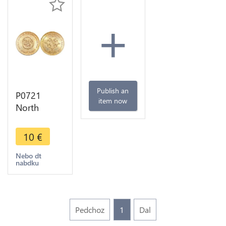
+
Publish an
P0721
item now
North
Macedonia
1 Denar
10
€
2000 Years
of
Nebo dt
nabdku
Christianity
UNC -
>Make
offer
Pedchoz
1
Dal