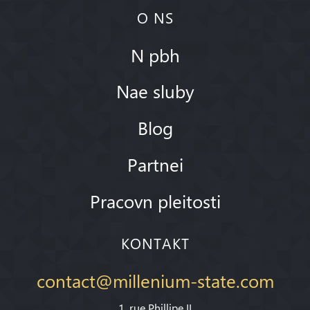
O NS
N pbh
Nae sluby
Blog
Partnei
Pracovn pleitosti
KONTAKT
contact@millenium-state.com
1. rue Phillipe II