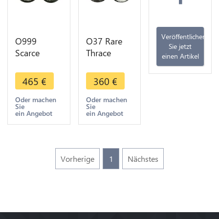
Veröffentlichen
O999
O37 Rare
Sie jetzt
Scarce
Thrace
einen Artikel
Calabre
Thasos
Tarente
Tetradrachm
465
€
360
€
Nomos
Dionysos
Statère ou
Herakles
Oder machen
Oder machen
Sie
Sie
Didrachme
148-80
ein Angebot
ein Angebot
Sauphin
Argent
TAPA 272-
Silver
235
Vorherige
1
Nächstes