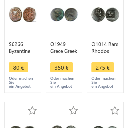
S6266
O1949
O1014 Rare
Byzantine
Grece Greek
Rhodos
Empire
Dichalkon
Hemidrachme
Justin II
Coins
Plinthophore
80
€
350
€
275
€
565-578 Æ
Argos
Circa 125
Half Follis
Argolis
88
Oder machen
Oder machen
Oder machen
Sie
Sie
Sie
Thessalonica
Wolf Loup
ANTAIOY
ein Angebot
ein Angebot
ein Angebot
mint
80 BC
P-O Silver