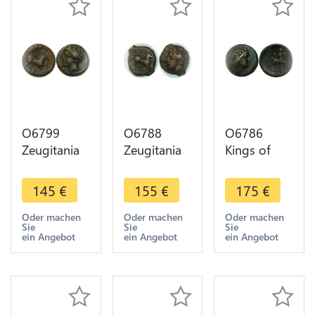
O6799
O6788
O6786
Zeugitania
Zeugitania
Kings of
Carthage
Carthage
Bithynia Ae
Unité
Unité
Prusias II
145
€
155
€
175
€
Bronze 400-
Bronze 400-
Cynegos
350 BC
350 BC
182-149
Oder machen
Oder machen
Oder machen
Sie
Sie
Sie
Tanit horse
Tanit horse
Centaure -
ein Angebot
ein Angebot
ein Angebot
->Make
->Make
>Make
offer
offer
offer