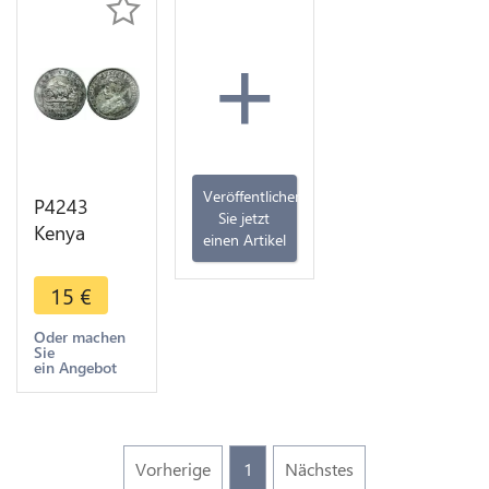
+
Veröffentlichen
P4243
Sie jetzt
Kenya
einen Artikel
British East
Africa
15
€
Shilling
George VI
Oder machen
Sie
1924 Silver
ein Angebot
->Make
offer
Vorherige
1
Nächstes