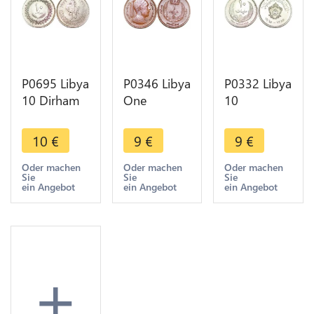
P0695 Libya
P0346 Libya
P0332 Libya
10 Dirham
One
10
1399 (1979)
Millieme
Milliemes
Knight
Idris I 1952
Idris I AH
10
€
9
€
9
€
Jamahiriya
AU SUP ->
1385 1965
UNC -
Maker Offer
UNC ->
Oder machen
Oder machen
Oder machen
Sie
Sie
Sie
>Make
Make offer
ein Angebot
ein Angebot
ein Angebot
offer
+