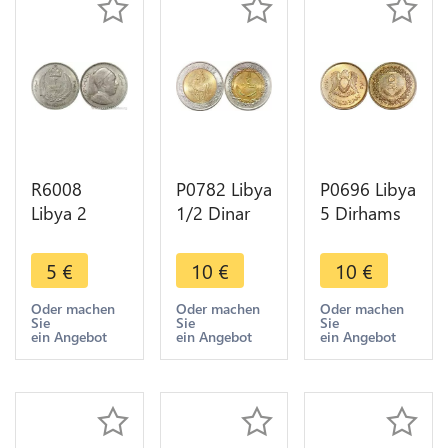
R6008
P0782 Libya
P0696 Libya
Libya 2
1/2 Dinar
5 Dirhams
Piastres
Armoured
Arab
Idris I 1952
Equestrian
Republics
5
€
10
€
10
€
-> Make
1372 2004
1395 1975
offer
UNC -
UNC -
Oder machen
Oder machen
Oder machen
Sie
Sie
Sie
>Make
>Make
ein Angebot
ein Angebot
ein Angebot
offer
offer