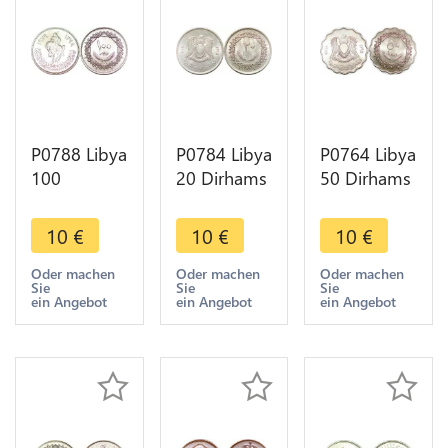
P0788 Libya
P0784 Libya
P0764 Libya
100
20 Dirhams
50 Dirhams
Dirhams
Hawk
Coat Arms
Armoured
Quereish
Hawk 1395
10
€
10
€
10
€
Equestrian
1395 1975
1975 UNC -
1399 1979
UNC -
>Make
Oder machen
Oder machen
Oder machen
Sie
Sie
Sie
UNC -
>Make
offer
ein Angebot
ein Angebot
ein Angebot
>Make
offer
offer