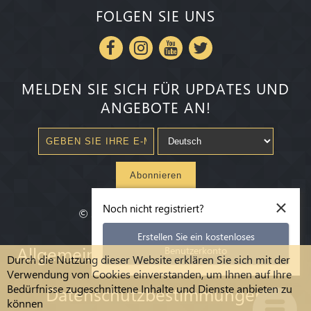
FOLGEN SIE UNS
MELDEN SIE SICH FÜR UPDATES UND
ANGEBOTE AN!
Abonnieren
×
Noch nicht registriert?
©
2020-2026
Millenium State
®
Erstellen Sie ein kostenloses
Allgemeine Geschäftsbedingungen
Benutzerkonto
Durch die Nutzung dieser Website erklären Sie sich mit der
Verwendung von Cookies einverstanden, um Ihnen auf Ihre
Bedürfnisse zugeschnittene Inhalte und Dienste anbieten zu
Datenschutzbestimmungen
können