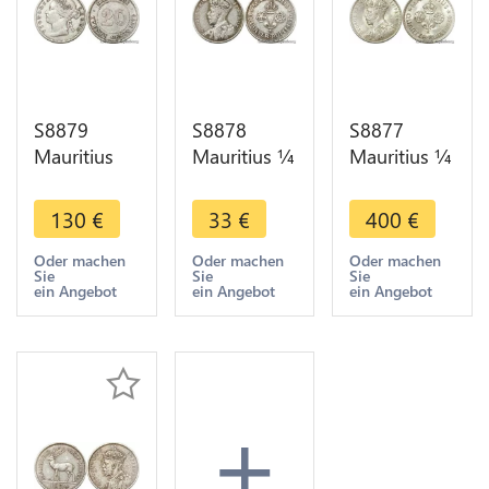
S8879
S8878
S8877
Mauritius
Mauritius ¼
Mauritius ¼
20 Cents
Rupee
Rupee
Victoria
George V
George V
130
€
33
€
400
€
1878
1936
1934
Argent
Argent
Argent
Oder machen
Oder machen
Oder machen
Sie
Sie
Sie
Silver Only
Silver -
Silver UNC !
ein Angebot
ein Angebot
ein Angebot
50K ! -
>Make
BU
>Make
offer
offer
+