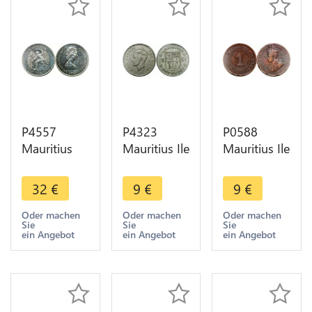
P4557
P4323
P0588
Mauritius
Mauritius Ile
Mauritius Ile
25 Rupees
Maurice
Maurice
Elisabeth II
Rupee
Cent
32
€
9
€
9
€
1977 Silver
George VI
Elizabeth II
Proof
1951 ->
1921 -
Oder machen
Oder machen
Oder machen
Sie
Sie
Sie
Make offer
>Make
ein Angebot
ein Angebot
ein Angebot
offer