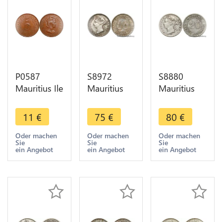
P0587
S8972
S8880
Mauritius Ile
Mauritius
Mauritius
Maurice 5
10 Cents
20 Cents
Cents
Victoria
Victoria
11
€
75
€
80
€
Elizabeth II
1889 H
1877 H
1969 AU
Argent
Heaton
Oder machen
Oder machen
Oder machen
Sie
Sie
Sie
SUP ->Faire
Silver AU
Reeded
ein Angebot
ein Angebot
ein Angebot
offre
SUP -
edge Silver
>Make
->M offer
offer