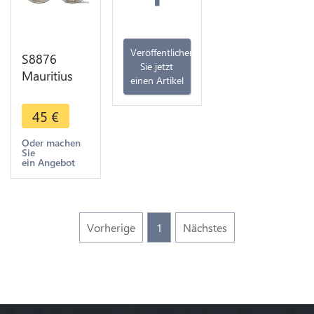
Veröffentlichen
S8876
Sie jetzt
Mauritius
einen Artikel
1/2 Rupee
George V
45
€
Stag 1934
Argent
Oder machen
Sie
Silver -
ein Angebot
>Make
offer
Vorherige
1
Nächstes