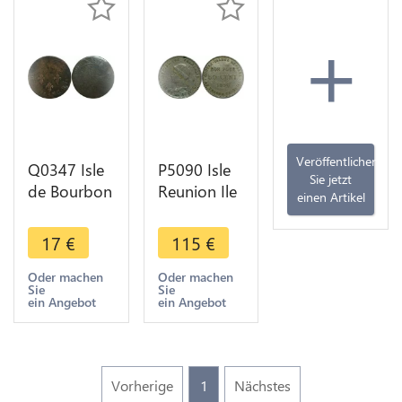
+
Veröffentlichen
Q0347 Isle
P5090 Isle
Sie jetzt
de Bourbon
Reunion Ile
einen Artikel
3 Sols Louis
Bourbon
XVI 1779 A
Bon pour
17
€
115
€
Paris ->
50
Make offer
Centimes
Oder machen
Oder machen
Sie
Sie
1896 -
ein Angebot
ein Angebot
>Make
offer
Vorherige
1
Nächstes