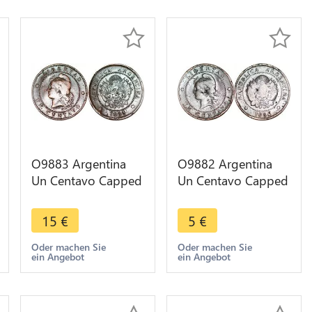
O9883 Argentina
O9882 Argentina
Un Centavo Capped
Un Centavo Capped
Liberty Head 1883 -
Liberty Head 1884 -
> Make offer
> Make offer
15
€
5
€
Oder machen Sie
Oder machen Sie
ein Angebot
ein Angebot