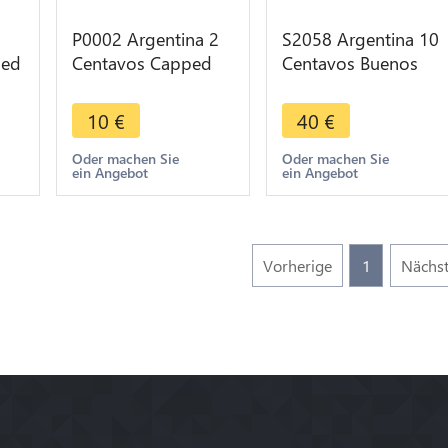
P0002 Argentina 2
S2058 Argentina 10
ped
Centavos Capped
Centavos Buenos
4 -
Liberty Head 1883 -
Aires 1882 Silver AU
> Make offer
->Make offer
10
€
40
€
Oder machen Sie
Oder machen Sie
ein Angebot
ein Angebot
Vorherige
1
Nächs