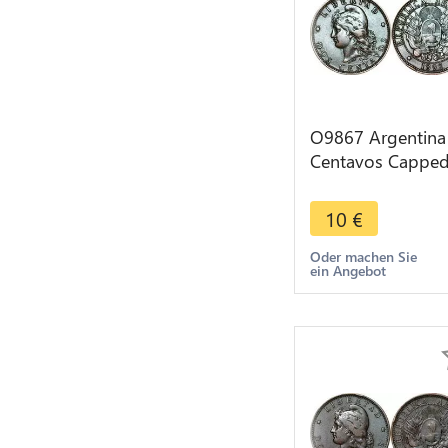
O9867 Argentina
Centavos Cappe
Liberty Head 189
> Make offer
10
€
Oder machen Sie
ein Angebot