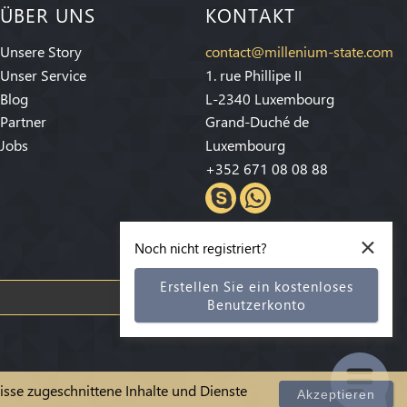
ÜBER UNS
KONTAKT
Unsere Story
contact@millenium-state.com
Unser Service
1. rue Phillipe II
Blog
L-2340 Luxembourg
Partner
Grand-Duché de
Jobs
Luxembourg
+352 671 08 08 88
×
Noch nicht registriert?
Erstellen Sie ein kostenloses
Abonnieren
Benutzerkonto
sse zugeschnittene Inhalte und Dienste
Akzeptieren