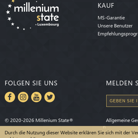
KAUF
MS-Garantie
Unsere Benutzer
Empfehlungsprog
FOLGEN SIE UNS
MELDEN S
©
2020-2026
Millenium State
®
Allgemeine Ge
n
Durch die Nutzung dieser Website erklären Sie sich mit der V