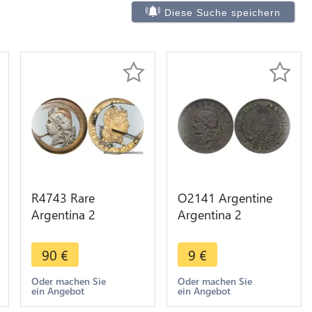
Diese Suche speichern
R4743 Rare
O2141 Argentine
Argentina 2
Argentina 2
Centavos 1890
Centavos 1884 -
Artist work Liberty
>Make offer
90
€
9
€
Silvered -> Make
offer
Oder machen Sie
Oder machen Sie
ein Angebot
ein Angebot