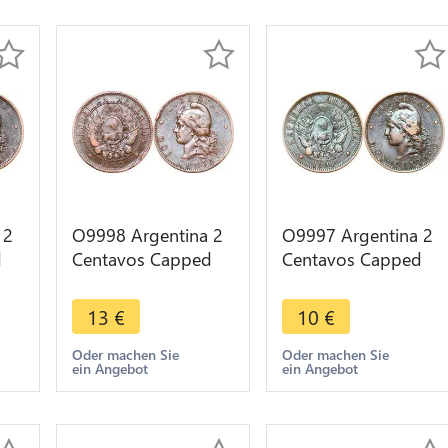
 2
O9998 Argentina 2
O9997 Argentina 2
d
Centavos Capped
Centavos Capped
4
Liberty Head 1883
Liberty Head 1891 -
r
AU -> Make offer
> Make offer
13
€
10
€
Oder machen Sie
Oder machen Sie
ein Angebot
ein Angebot