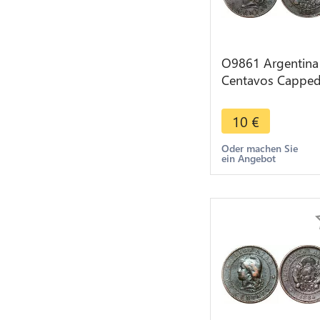
O9861 Argentina
Centavos Cappe
Liberty Head 188
> Make offer
10
€
Oder machen Sie
ein Angebot