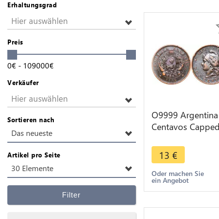
Erhaltungsgrad
Hier auswählen
Preis
0
€
-
109000
€
Verkäufer
Hier auswählen
O9999 Argentina
Sortieren nach
Centavos Cappe
Das neueste
Liberty Head 188
AU -> Make offe
13
€
Artikel pro Seite
30 Elemente
Oder machen Sie
ein Angebot
Filter