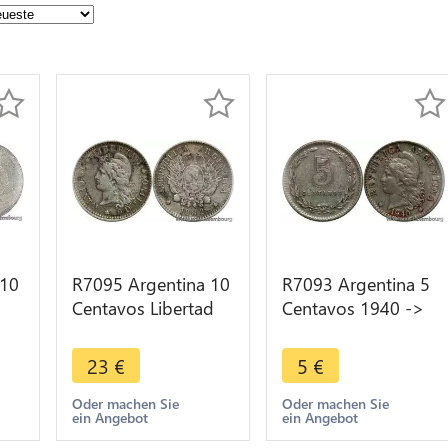
 10
R7095 Argentina 10
R7093 Argentina 5
Centavos Libertad
Centavos 1940 ->
nt
1882 Silver -> Make
Make offer
e
offer
23
€
5
€
Oder machen Sie
Oder machen Sie
ein Angebot
ein Angebot