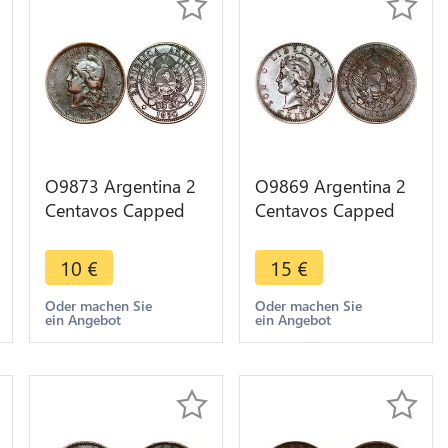
O9873 Argentina 2
O9869 Argentina 2
Centavos Capped
Centavos Capped
Liberty Head 1890 -
Liberty Head 1884
> Make offer
AU -> Make offer
10
€
15
€
Oder machen Sie
Oder machen Sie
ein Angebot
ein Angebot