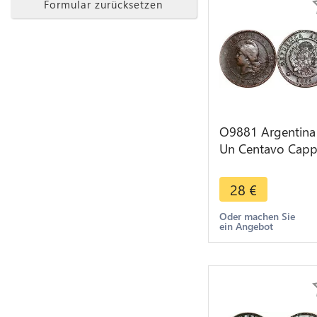
Formular zurücksetzen
O9881 Argentina
Un Centavo Cap
Liberty Head 188
> Make offer
28
€
Oder machen Sie
ein Angebot