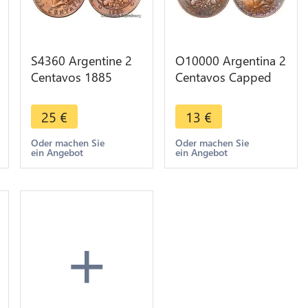
S4360 Argentine 2
O10000 Argentina 2
Centavos 1885
Centavos Capped
Libertad XF - Faire
Liberty Head 1891
Offre
AU -> Make offer
25
€
13
€
Oder machen Sie
Oder machen Sie
ein Angebot
ein Angebot
+