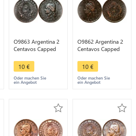
O9863 Argentina 2
O9862 Argentina 2
Centavos Capped
Centavos Capped
Liberty Head 1891 -
Liberty Head 1891 -
> Make offer
> Make offer
10
€
10
€
Oder machen Sie
Oder machen Sie
ein Angebot
ein Angebot