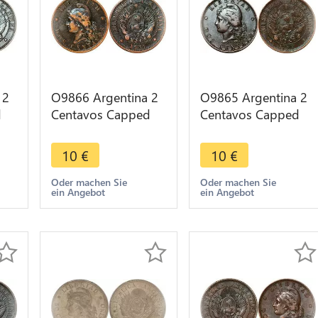
 2
O9866 Argentina 2
O9865 Argentina 2
d
Centavos Capped
Centavos Capped
2 -
Liberty Head 1884 -
Liberty Head 1890 -
> Make offer
> Make offer
10
€
10
€
Oder machen Sie
Oder machen Sie
ein Angebot
ein Angebot