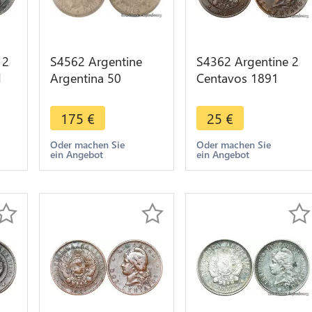
 2
S4562 Argentine
S4362 Argentine 2
d
Argentina 50
Centavos 1891
9 -
Centavos 1883
Libertad AU - Faire
PCGS AU58 Argent
Offre
175
€
25
€
Silver - Make offer
Oder machen Sie
Oder machen Sie
ein Angebot
ein Angebot