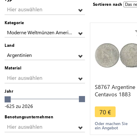
Sortieren nach
Hier auswählen
Kategorie
Moderne Weltmünzen Amerikas
Land
Argentinien
Material
Hier auswählen
S8767 Argentine
Jahr
Centavos 1883
PCGS AU58 Arge
-625
zu
2026
Silver SUP -> Fair
70
€
Offre
Benotungsunternehmen
Oder machen Sie
Hier auswählen
ein Angebot