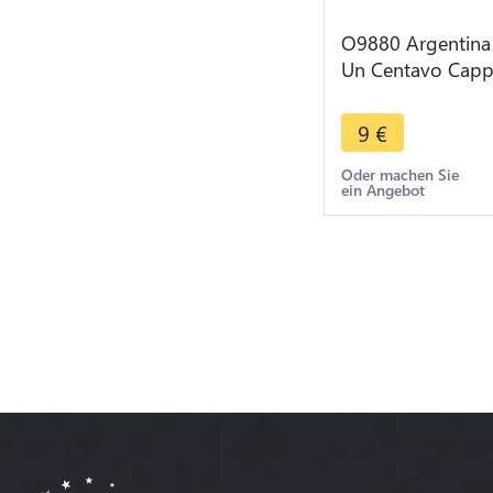
O9880 Argentina
Un Centavo Cap
Liberty Head 188
> Make offer
9
€
Oder machen Sie
ein Angebot