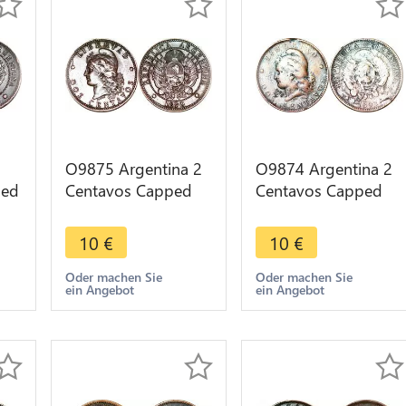
O9875 Argentina 2
O9874 Argentina 2
ped
Centavos Capped
Centavos Capped
3 -
Liberty Head 1890 -
Liberty Head 1893 -
> Make offer
> Make offer
10
€
10
€
Oder machen Sie
Oder machen Sie
ein Angebot
ein Angebot