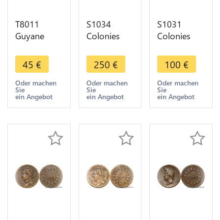
T8011
S1034
S1031
Guyane
Colonies
Colonies
Louis XVI
Guyane 10
Guyane 5
Cayenne 2
Centimes
Centimes
45
€
250
€
100
€
sous 1789 -
Charles X
Charles X
> Faire
1828 A
1828 A
Oder machen
Oder machen
Oder machen
Sie
Sie
Sie
offre
Paris ->
Paris ->
ein Angebot
ein Angebot
ein Angebot
Faire Offre
Faire Offre