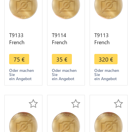
T9133
T9114
T9113
French
French
French
Colonies
Colonies
Colonies
Guyana 10
Guyana
Guyana 5
75
€
35
€
320
€
Centimes
Guadeloupe
Centimes
Louis
5 Centimes
Charles X
Oder machen
Oder machen
Oder machen
Sie
Sie
Sie
Philippe
Charles X
1828 A
ein Angebot
ein Angebot
ein Angebot
1841 AU !!!
1823 La
Paris SUP !!
-> F Offre
Rochelle