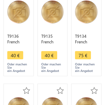
T9136
T9135
T9134
French
French
French
Colonies
Colonies
Colonies
Guyana 10
Guyana 10
Guyana 10
40
€
40
€
75
€
Centimes
Centimes
Centimes
Louis
Louis
Louis
Oder machen
Oder machen
Oder machen
Sie
Sie
Sie
Philippe
Philippe
Philippe
ein Angebot
ein Angebot
ein Angebot
1827 H La
1828 A
1841 AU !!!
Rochelle
Paris -> F
-> F Offre
Offre