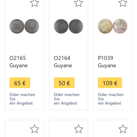
O2165
O2164
P1039
Guyane
Guyane
Guyane
Louis XVIII
Louis XVIII
French
10
10
Colonies 2
65
€
50
€
109
€
Centimes
Centimes
Sous Louis
1818 Paris -
1818 Paris -
XV Cayenne
Oder machen
Oder machen
Oder machen
Sie
Sie
Sie
>Make
>Make
1789 A
ein Angebot
ein Angebot
ein Angebot
offer
offer
Paris