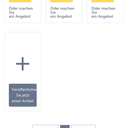
pour les
Guyane et
pour la
colonies
le Sénégal
Guyane et
Oder machen
Oder machen
Oder machen
Sie
Sie
Sie
1828 Paris
Charles X
le Sénégal
ein Angebot
ein Angebot
ein Angebot
XF +++
1825 AU
Charles X
1825
+
Veröffentlichen
Sie jetzt
einen Artikel