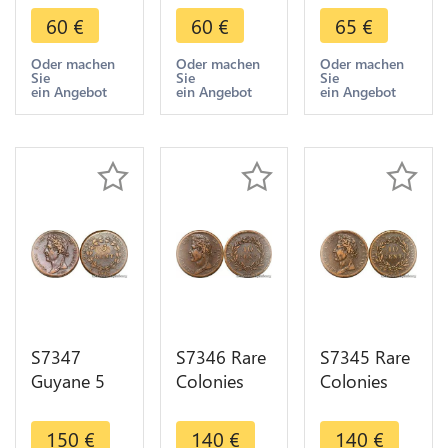
Centimes
Charles X
Charles X
60
€
60
€
65
€
Charles X
pour les
pour les
1830 A
colonies
colonies
Oder machen
Oder machen
Oder machen
Sie
Sie
Sie
Paris -
1825 Paris -
1828 Paris -
ein Angebot
ein Angebot
ein Angebot
>Faire Offre
>Faire Offre
>Faire Offre
S7347
S7346 Rare
S7345 Rare
Guyane 5
Colonies
Colonies
Centimes
Guyana 10
Guyana 10
Charles X
Centimes
Centimes
150
€
140
€
140
€