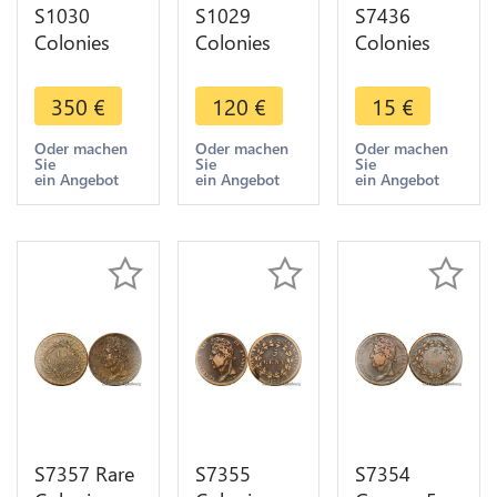
S1030
S1029
S7436
Colonies
Colonies
Colonies
Guyane 5
Guyane 5
Francaises 5
Centimes
Centimes
Centimes
350
€
120
€
15
€
Charles X
Charles X
Louis-
1828 A
1825 A
Philippe
Oder machen
Oder machen
Oder machen
Sie
Sie
Sie
Paris ->
Paris ->
1839 A
ein Angebot
ein Angebot
ein Angebot
Faire Offre
Faire Offre
Paris -
>Faire Offre
S7357 Rare
S7355
S7354