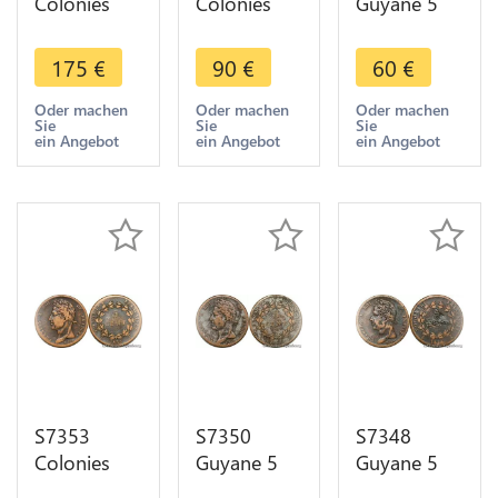
Colonies
Colonies
Guyane 5
Guyane et
Guyana 5
Centimes
Sénégal 10
Centimes
Charles X
175
€
90
€
60
€
Centimes
Charles X
1828 Paris -
Charles X
1830 A
>Faire Offre
Oder machen
Oder machen
Oder machen
Sie
Sie
Sie
1825 AU
Paris -
ein Angebot
ein Angebot
ein Angebot
superbe
>Faire Offre
S7353
S7350
S7348
Colonies
Guyane 5
Guyane 5
Guyana 5
Centimes
Centimes