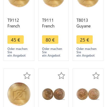
T9112
T9111
T8013
French
French
Guyane
Colonies
Colonies
Louis XVI
Guyana
Guyana
Cayenne 2
45
€
80
€
25
€
Guadeloupe
Guadeloupe
sous 1789 -
5 Centimes
5 Centimes
> Faire
Oder machen
Oder machen
Oder machen
Sie
Sie
Sie
Charles X
Charles X
offre
ein Angebot
ein Angebot
ein Angebot
1828 A
Roi 1825 A
Paris ->FO
Paris