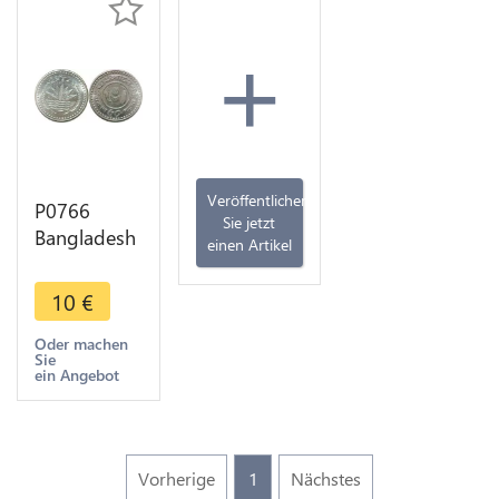
+
Veröffentlichen
P0766
Sie jetzt
Bangladesh
einen Artikel
50 Poisha
1983 UNC -
10
€
>Make
offer
Oder machen
Sie
ein Angebot
Vorherige
1
Nächstes