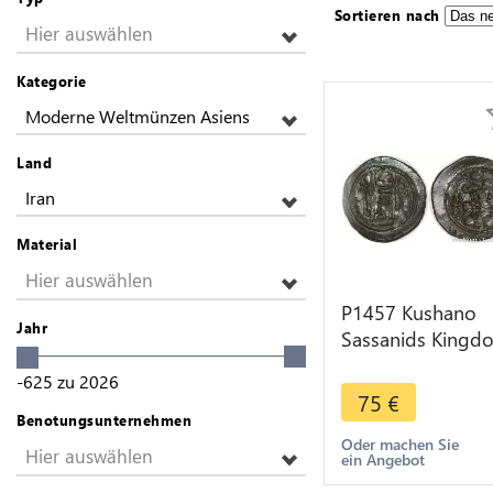
Sortieren nach
Hier auswählen
Kategorie
Moderne Weltmünzen Asiens
Land
Iran
Material
Hier auswählen
P1457 Kushano
Jahr
Sassanids Kingd
Drachme Varhran
-625
zu
2026
388 399 Silver -
75
€
>Make offer
Benotungsunternehmen
Oder machen Sie
Hier auswählen
ein Angebot