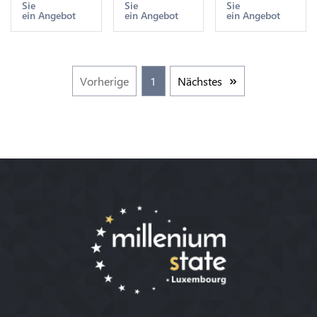
Sie
Sie
Sie
1847 silver
1847 silver
1847
ein Angebot
ein Angebot
ein Angebot
AU !!!
AU !!!
Vorherige
1
Nächstes