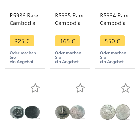
R5936 Rare
R5935 Rare
R5934 Rare
Cambodia
Cambodia
Cambodia
Bi 1 Pe Ang
2 Pe 1/2
Bi 3 or 6 Pe
Duong ND
Fuang
Ang Duong
325
€
165
€
550
€
1847 Cocoa
Norodom I
ND 1847
Bean Silver
ND 1847
Crab
Oder machen
Oder machen
Oder machen
Sie
Sie
Sie
AU>M offer
Rooster
Uniface
ein Angebot
ein Angebot
ein Angebot
Silver AU
Silver >M
>M offer
offer