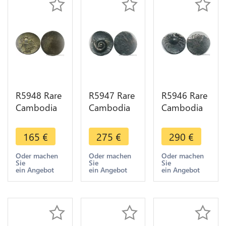
R5948 Rare
R5947 Rare
R5946 Rare
Cambodia
Cambodia
Cambodia
2 Pe 1/2
Bi 1 Pe Ang
Bi 1/2 Pe
Fuang
Duong ND
Ang Duong
165
€
275
€
290
€
Norodom I
1847 Lotus
ND 1847
ND 1847
flower seed
Crab
Oder machen
Oder machen
Oder machen
Sie
Sie
Sie
Rooster
spiral Silver
Uniface
ein Angebot
ein Angebot
ein Angebot
Silver AU
AU
Silver >M
offer