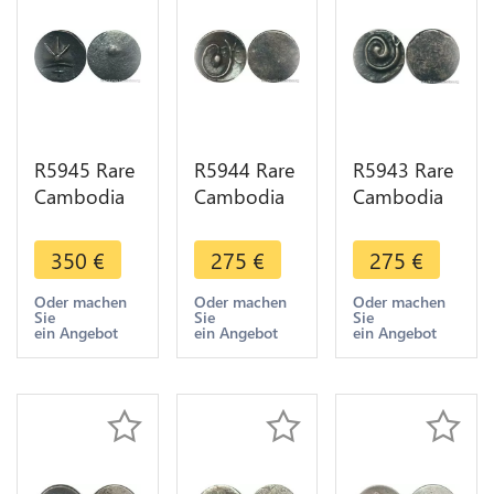
R5945 Rare
R5944 Rare
R5943 Rare
Cambodia
Cambodia
Cambodia
Bi 1 Pe Ang
Bi 1/2 Pe
Bi 1 Pe Ang
Duong ND
Ang Duong
Duong ND
350
€
275
€
275
€
1847 Cocoa
ND 1847
1847 Lotus
Bean Bold
Lotus
flower seed
Oder machen
Oder machen
Oder machen
Sie
Sie
Sie
Silver AU
flower
spiral Silver
ein Angebot
ein Angebot
ein Angebot
>M offer
Spiral Silver
AU
AU