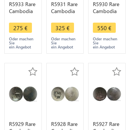
R5933 Rare
R5931 Rare
R5930 Rare
Cambodia
Cambodia
Cambodia
Bi 1 Pe Ang
Bi 1 Pe Ang
Bi 3 or 6 Pe
Duong ND
Duong ND
Ang Duong
275
€
325
€
550
€
1847 Lotus
1847 Cocoa
ND 1847
flower seed
Bean Bold
Crab
Oder machen
Oder machen
Oder machen
Sie
Sie
Sie
spiral Silver
Silver AU
Uniface
ein Angebot
ein Angebot
ein Angebot
AU
>M offer
Silver >M
offer
R5929 Rare
R5928 Rare
R5927 Rare