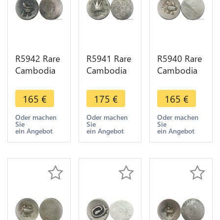
R5942 Rare
R5941 Rare
R5940 Rare
Cambodia
Cambodia
Cambodia
2 Pe 1/2
Bi 1 Pe Ang
2 Pe 1/2
Fuang
Duong ND
Fuang
165
€
175
€
165
€
Norodom I
1847 Cocoa
Norodom I
ND 1847
Bean Bold
ND 1847
Oder machen
Oder machen
Oder machen
Sie
Sie
Sie
Rooster
Silver >M
Rooster
ein Angebot
ein Angebot
ein Angebot
Silver AU
offer
Silver AU
>M offer
>M offer