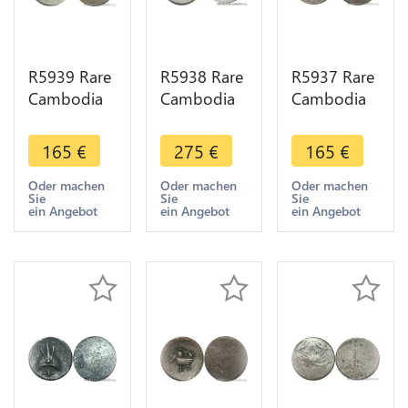
R5939 Rare
R5938 Rare
R5937 Rare
Cambodia
Cambodia
Cambodia
2 Pe 1/2
Bi 1 Pe Ang
2 Pe 1/2
Fuang
Duong ND
Fuang
165
€
275
€
165
€
Norodom I
1847 Lotus
Norodom I
ND 1847
flower seed
ND 1847
Oder machen
Oder machen
Oder machen
Sie
Sie
Sie
Rooster
spiral Silver
Rooster
ein Angebot
ein Angebot
ein Angebot
Silver AU
AU
Silver AU
>M offer
>M offer