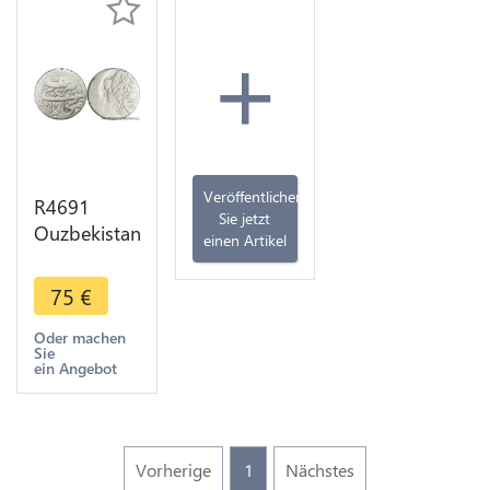
+
Veröffentlichen
R4691
Sie jetzt
Ouzbekistan
einen Artikel
1 Tenga
Muzaffar al-
75
€
Din bin
Nasr-Allah
Oder machen
Sie
1860-1886
ein Angebot
Silver
>Offer
Vorherige
1
Nächstes