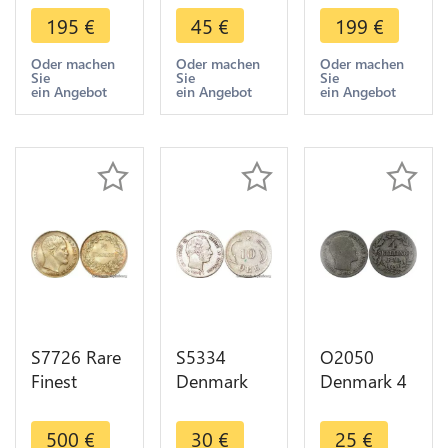
16 Skilling
Frederik VI
12 Skilling
195
€
45
€
199
€
Frederik VI
Rigsbank
Frederik VI
Rigsbank
Token 1813
Rigsbank
Oder machen
Oder machen
Oder machen
Sie
Sie
Sie
Token 1814
-> Make
Token 1813
ein Angebot
ein Angebot
ein Angebot
AU / UNC
offer
UNC
S7726 Rare
S5334
O2050
Finest
Denmark
Denmark 4
Danmark
10 Øre
Skilling
1/2
Christian IX
Frederik VII
500
€
30
€
25
€