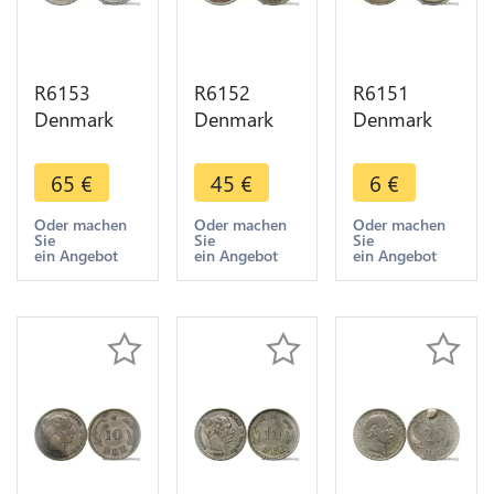
R6153
R6152
R6151
Denmark
Denmark
Denmark
10 Ore
25 Öre
10 Ore
Christian IX
Frederik VIII
Christian X
65
€
45
€
6
€
1891 CS
1907 VBP
1919 HCN
Silver ->
GJ Silver ->
GJ Silver ->
Oder machen
Oder machen
Oder machen
Sie
Sie
Sie
Make offer
Make offer
Make offer
ein Angebot
ein Angebot
ein Angebot