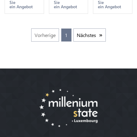
Sie
Sie
Sie
UNC -> M
UNC -> M
ein Angebot
ein Angebot
ein Angebot
Offer
Offer
Vorherige
1
Nächstes