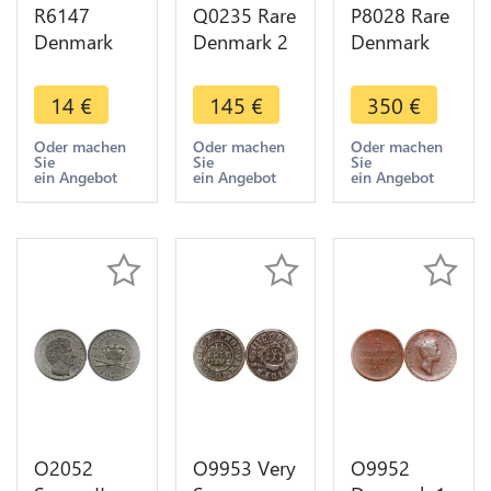
R6147
Q0235 Rare
P8028 Rare
Denmark
Denmark 2
Denmark
25 Öre
Skilling
Oldenburg
Christian X
Dansk
2
14
€
145
€
350
€
1919 HCN
Frederik IV
Mariengroschen
GJ Silver ->
1716 ->
Friedrich
Oder machen
Oder machen
Oder machen
Sie
Sie
Sie
Make offer
Make offer
1762 IHM
ein Angebot
ein Angebot
ein Angebot
Silver AU
O2052
O9953 Very
O9952