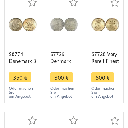
S8774
S7729
S7728 Very
Danemark 3
Denmark
Rare ! Finest
Rigsbankskilling
Frederik VII
Denmark 3
Christian
16 Skilling
Rigsbankskilling
350
€
300
€
500
€
VIII 1842 K
Rigsmont
1836 IFF
FF PCGS
1858 FK-VS
PCGS MS65
Oder machen
Oder machen
Oder machen
Sie
Sie
Sie
MS64
PCGS MS65
ein Angebot
ein Angebot
ein Angebot
Argent
Silver