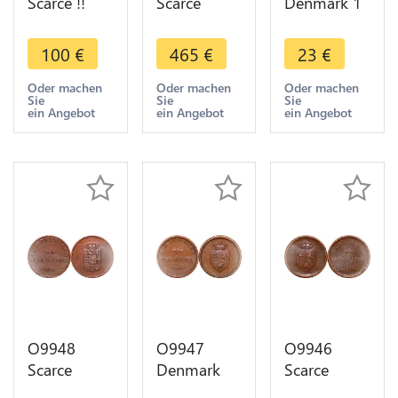
Scarce !!
Scarce
Denmark 1
Danemark 3
Denmark 2
Rigsbankskilling
Rigsbank
Skilling
Frederik VI
100
€
465
€
23
€
Skilling
Danske
1813 ->
Christian
Frederik III
Make offer
Oder machen
Oder machen
Oder machen
Sie
Sie
Sie
VIII 1842 K
Rex 1648
ein Angebot
ein Angebot
ein Angebot
FF Silver AU
Silver
!!
O9948
O9947
O9946
Scarce
Denmark
Scarce
Denmark
12 Skilling
Denmark