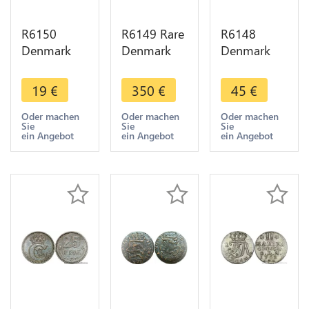
R6150
R6149 Rare
R6148
Denmark
Denmark
Denmark
10 Ore
10 Ore
25 Öre
Christian IX
Christian IX
Christian IX
19
€
350
€
45
€
1897 VBP
1886 CS
1874 CS
Silver ->
Silver 508K
Silver ->
Oder machen
Oder machen
Oder machen
Sie
Sie
Sie
Make offer
minted ->
Make offer
ein Angebot
ein Angebot
ein Angebot
Make offer