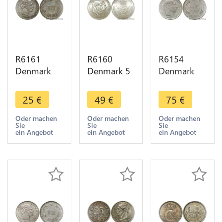
R6161
R6160
R6154
Denmark
Denmark 5
Denmark
10 Ore
Kroner
25 Öre
Christian IX
Frederik IX
Christian IX
25
€
49
€
75
€
1899 VBP
1960 CS
1874 CS
Silver ->
Silver UNC -
Silver ->
Oder machen
Oder machen
Oder machen
Sie
Sie
Sie
Make offer
> Make
Make offer
ein Angebot
ein Angebot
ein Angebot
offer