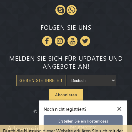
FOLGEN SIE UNS
MELDEN SIE SICH FÜR UPDATES UND
ANGEBOTE AN!
Abonnieren
×
Noch nicht registriert?
©
2020-2026
Millenium State
®
Erstellen Sie ein kostenloses
Allgemeine Geschäftsbedingungen
Benutzerkonto
Durch die Nutzung dieser Website erklären Sie sich mit der