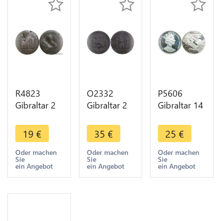
R4823
O2332
P5606
Gibraltar 2
Gibraltar 2
Gibraltar 14
Quartos
Quartos
Ecus
Lion 1810 -
George III
Elizabeth II
19
€
35
€
25
€
> Make
King of
Eurotunnel
offer
Great Britain
1993 Silver
Oder machen
Oder machen
Oder machen
Sie
Sie
Sie
1760-1820
Proof -> M
ein Angebot
ein Angebot
ein Angebot
CU
offer