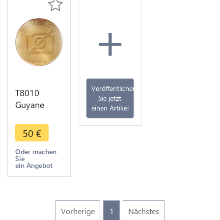
+
Veröffentlichen
T8010
Sie jetzt
Guyane
einen Artikel
Louis XVI
Cayenne 2
50
€
sous 1789 -
> Faire
Oder machen
Sie
offre
ein Angebot
Vorherige
1
Nächstes