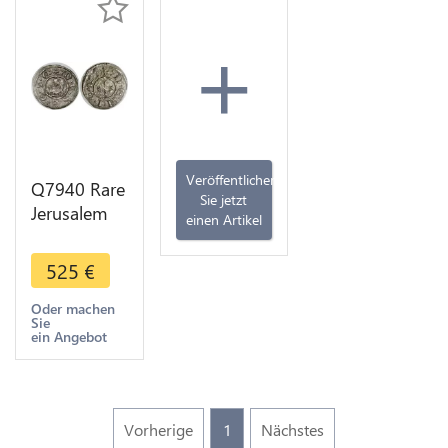
+
Veröffentlichen
Q7940 Rare
Sie jetzt
Jerusalem
einen Artikel
Denier
Baronnie
525
€
Sidon
Balian
Oder machen
Sie
Grenier
ein Angebot
1229-1240
Seete
Vorherige
1
Nächstes