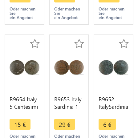
Emanuele II
1826 L
1826 L
1874 M
Turin ->
Turin ->
Oder machen
Oder machen
Oder machen
Sie
Sie
Sie
Milan Lead
Make Offer
Make Offer
ein Angebot
ein Angebot
ein Angebot
>Offer
R9654 Italy
R9653 Italy
R9652
5 Centesimi
Sardinia 1
ItalySardinia
Vittorio
Centesimo
1
Emanuel III
Carlo Felice
Centesimo
15
€
29
€
6
€
1909 R
1826 P
Carlo Felice
Roma ->
Turin ->
1826 P
Oder machen
Oder machen
Oder machen