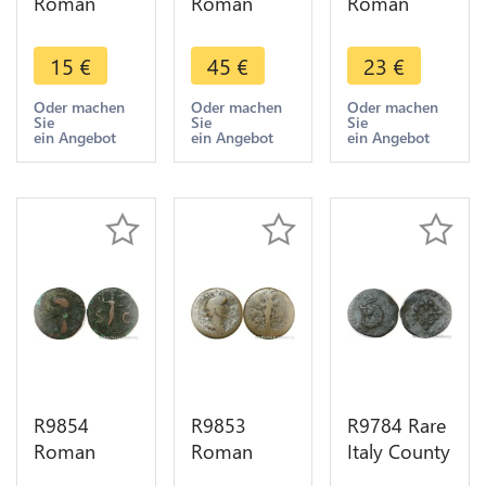
Roman
Roman
Roman
Empire As
Empire
Empire As
Maximus
Claude II Le
Domitian
15
€
45
€
23
€
Thrax 235
Gothique
86 Rome
238 Rome
268 269
Fortvnae
Oder machen
Oder machen
Oder machen
Sie
Sie
Sie
Cornucopia
Publica P
Avgvsti ->
ein Angebot
ein Angebot
ein Angebot
-> Make
Milan
Make Offer
Offer
Décentrée
R9854
R9853
R9784 Rare
Roman
Roman
Italy County
Empire As
Empire
Desana