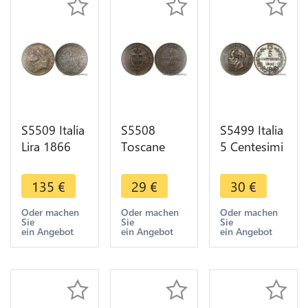
S5509 Italia
S5508
S5499 Italia
Lira 1866
Toscane
5 Centesimi
Italyn-
Toscana
1861 M
Kirchenstaat
Italy 5
Italy
135
€
29
€
30
€
Vatican Pius
Centesimi
Vittorio
IX 1846-
Vittorio
Emanuele II
Oder machen
Oder machen
Oder machen
Sie
Sie
Sie
1878 SPL
Emanuele
>M offer
ein Angebot
ein Angebot
ein Angebot
UNC
1859 - Faire
Offre