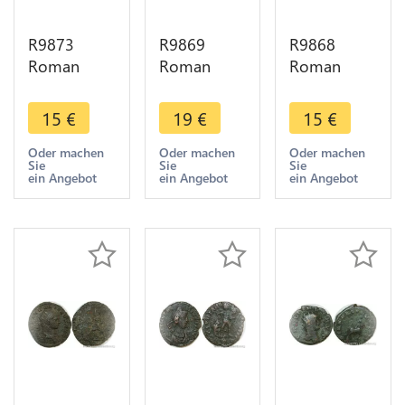
R9873
R9869
R9868
Roman
Roman
Roman
Empire 1/2
Empire
Empire Ae
Centenionalis
Antoninianus
Constantius
15
€
19
€
15
€
Constantius
Carus 282
II 337 341 -
II 337 361
283 Rome
> Make
Oder machen
Oder machen
Oder machen
Sie
Sie
Sie
Rome
Aeternit
Offer
ein Angebot
ein Angebot
ein Angebot
Temp
KAA ->
Reparatio
Make Offer