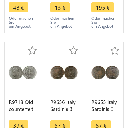
Claudius 41
Sestertius
Liard au
48
€
13
€
195
€
54 With
Antoninus
dauphin
Shield ->
Pius 138
Tizzone
Oder machen
Oder machen
Oder machen
Sie
Sie
Sie
Make Offer
161 ->
1583 ->
ein Angebot
ein Angebot
ein Angebot
Make Offer
Make offer
R9713 Old
R9656 Italy
R9655 Italy
counterfeit
Sardinia 3
Sardinia 3
Italy 5 Lire
Centesimi
Centesimi
Vittorio
Carlo Felice
Carlo Felice
39
€
57
€
57
€