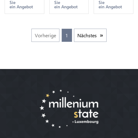
Sie
Sie
Sie
Make Offer
Make Offer
Turin ->
ein Angebot
ein Angebot
ein Angebot
Make Offer
Vorherige
1
Nächstes