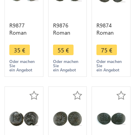
R9877
R9876
R9874
Roman
Roman
Roman
Empire
Empire
Empire
Antoninien
Antoninien
Antoninien
35
€
55
€
75
€
Julia Maesa
Salonina
Gallien 267
223 226 ->
265 266
268 Roma
Oder machen
Oder machen
Oder machen
Sie
Sie
Sie
Make Offer
Fecvnditas
Chevre
ein Angebot
ein Angebot
ein Angebot
Avg Roma -
Goat S ->
> Make
Make Offer
Offer