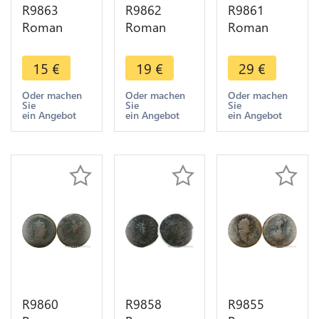
R9863
R9862
R9861
Roman
Roman
Roman
Empire
Empire
Empire
Antoninien
Follis
Antoninien
15
€
19
€
29
€
Aurelien
Constantius
Gallien 267
272 274
II 337 361 -
268 Diana
Oder machen
Oder machen
Oder machen
Sie
Sie
Sie
Milan ->
> Make
Antilope ->
ein Angebot
ein Angebot
ein Angebot
Make Offer
Offer
Make Offer
R9860
R9858
R9855