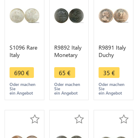
S1096 Rare
R9892 Italy
R9891 Italy
Italy
Monetary
Duchy
Habsburg
Weight
Savoia 5
Kronenthaler
Poids
Soldi
690
€
65
€
35
€
1793 Milan
Monetaire 2
Vittorio
PCGS AU58
Pistole V D
Amadeo III
Oder machen
Oder machen
Oder machen
Sie
Sie
Sie
Lustre ->
IIII c. 1500
1794 ->
ein Angebot
ein Angebot
ein Angebot
Make offer
Make Offer