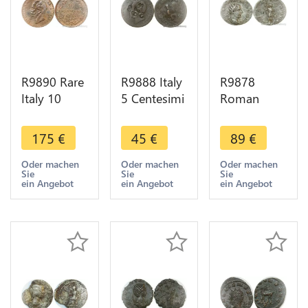
R9890 Rare
R9888 Italy
R9878
Italy 10
5 Centesimi
Roman
Centesimi
Vittorio
Empire
Victtorio
Emanuele II
Antoninien
175
€
45
€
89
€
Emmanuel
1861 N
Trebonien
II 1867 H
Napoli
Galle 255
Oder machen
Oder machen
Oder machen
Sie
Sie
Sie
Birmingham
Countermarked
Vitvs Avgg
ein Angebot
ein Angebot
ein Angebot
AU ->Offer
419 23
-> Make
Offer