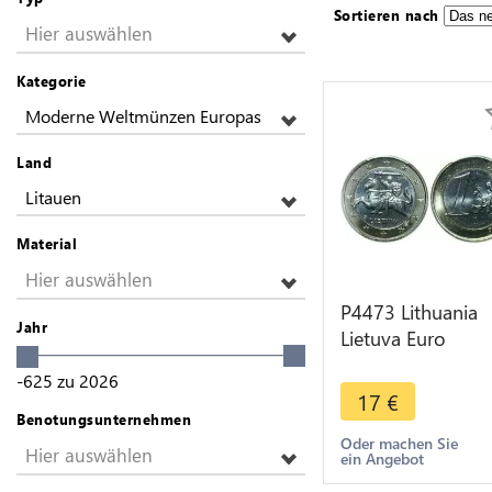
Sortieren nach
Hier auswählen
Kategorie
Moderne Weltmünzen Europas
Land
Litauen
Material
Hier auswählen
P4473 Lithuania
Jahr
Lietuva Euro
Antanas Žukausk
-625
zu
2026
2015 PCGS BU U
17
€
Benotungsunternehmen
Oder machen Sie
Hier auswählen
ein Angebot