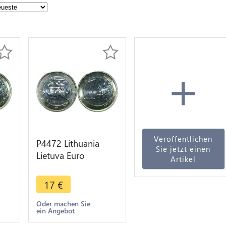
+
Veröffentlichen
P4472 Lithuania
Sie jetzt einen
Lietuva Euro
Artikel
as
Antanas Žukauskas
NC
2015 NGC BU UNC
17
€
Oder machen Sie
ein Angebot