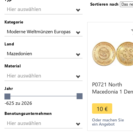
Sortieren nach
Hier auswählen
Kategorie
Moderne Weltmünzen Europas
Land
Mazedonien
Material
Hier auswählen
P0721 North
Jahr
Macedonia 1 Den
2000 Years of
-625
zu
2026
Christianity UNC 
10
€
>Make offer
Benotungsunternehmen
Oder machen Sie
Hier auswählen
ein Angebot