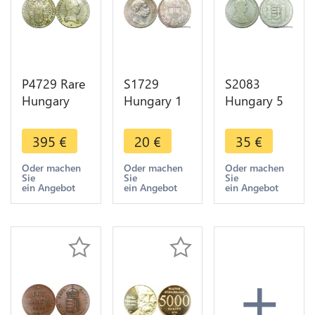
P4729 Rare
S1729
S2083
Hungary
Hungary 1
Hungary 5
Habsburg
Korona
Pengo
Taler Franz
Franz
Miklós
395
€
20
€
35
€
II 1821
Joseph
Admiral
Wien Silver
1915 KB
Horthy
Oder machen
Oder machen
Oder machen
Sie
Sie
Sie
goldplated
Silver SPL
1930 Silver
ein Angebot
ein Angebot
ein Angebot
FDC UNC !
->Make
offer
+