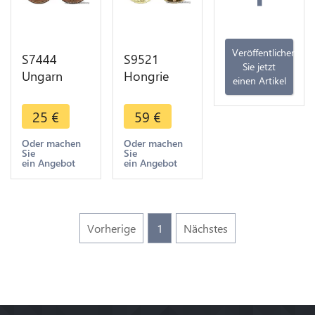
Veröffentlichen
S7444
S9521
Sie jetzt
Ungarn
Hongrie
einen Artikel
Hungary
5000 Florint
Kreuzer
Erkel Ferenc
25
€
59
€
Krajczár
2010 Or
1848 RDR
Gold PF BE
Oder machen
Oder machen
Sie
Sie
Kreuzer
-> Faire
ein Angebot
ein Angebot
1848 SUP -
Offre
>Make
offer
Vorherige
1
Nächstes