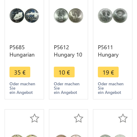
P5685
P5612
P5611
Hungarian
Hungary 10
Hungary
2000 Forint
Forint
100 Forint
Phoenix
Hungarian
Football
35
€
10
€
19
€
Ship 1797
People
World Cup
Silver Proof
Republic
1982 UNC -
Oder machen
Oder machen
Oder machen
Sie
Sie
Sie
->M Offer
1971 UNC -
> M offer
ein Angebot
ein Angebot
ein Angebot
> M offer