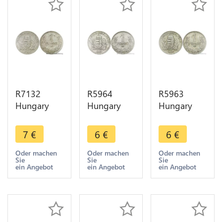
R7132
R5964
R5963
Hungary
Hungary
Hungary
Pengö
Pengö
Pengö
Miklós
Miklós
Miklós
7
€
6
€
6
€
Horthy
Horthy
Horthy
1927 BP
1927 BP
1927 BP
Oder machen
Oder machen
Oder machen
Sie
Sie
Sie
Silver ->
Silver ->
Silver ->
ein Angebot
ein Angebot
ein Angebot
Make offer
Make offer
Make offer