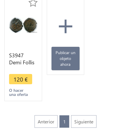
+
Publicar un
S3947
objeto
Demi Follis
ahora
Justinien I
de Face K
120
€
couronne
de laurI
O hacer
una oferta
482-565 B
Anterior
1
Siguiente