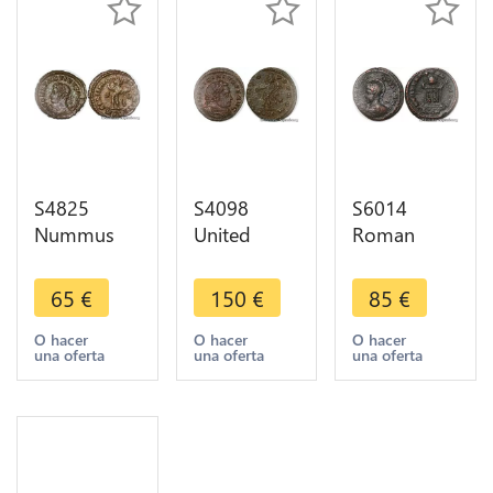
S4825
S4098
S6014
Nummus
United
Roman
Constantin I
Kingdom
Empire
BI London
Nummus
Centenionalis
65
€
150
€
85
€
late MLN
Licinius I
Constantin I
AD 314 ->
308-324
le
O hacer
O hacer
O hacer
una oferta
una oferta
una oferta
Faire Offre
London
grand (306-
310-311
337)
Imp P
Nummus
Genio Pop
Londres
Rom/*/Pln