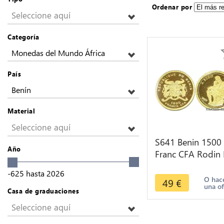
Ordenar por
Seleccione aquí
Categoría
Monedas del Mundo África
País
Benín
Material
Seleccione aquí
S641 Benin 1500
Año
Franc CFA Rodin 
Penseur 2007 Or
-625
hasta
2026
Gold 999% PF BE
O hac
49
€
una of
Proof
Casa de graduaciones
Seleccione aquí