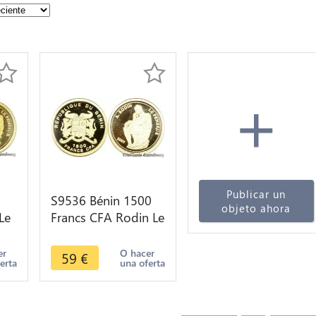
+
Publicar un
S9536 Bénin 1500
objeto ahora
Le
Francs CFA Rodin Le
Penseur 2007 Or
Gold PF BE -> Faire
er
O hacer
59
€
erta
una oferta
Offre