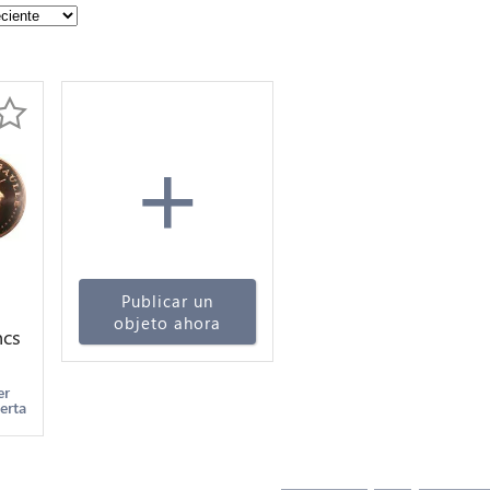
+
Publicar un
objeto ahora
ncs
60
er
erta