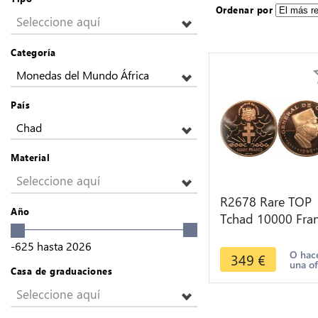
Ordenar por
Seleccione aquí
Categoría
Monedas del Mundo África
País
Chad
Material
Seleccione aquí
R2678 Rare TOP
Año
Tchad 10000 Fra
Essai Général De
-625
hasta
2026
Gaulle Simon 19
O hac
349
€
una of
PCGS SP67
Casa de graduaciones
Seleccione aquí