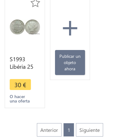
+
Publicar un
S1993
objeto
Libéria 25
ahora
Cents
Marianne
30
€
1906
Argent
O hacer
una oferta
Silver - Faire
Offre
Anterior
1
Siguiente