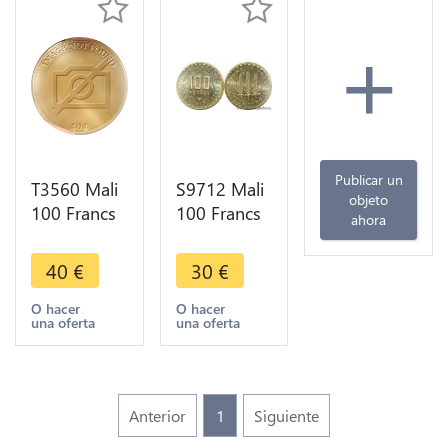
+
Publicar un
T3560 Mali
S9712 Mali
objeto
100 Francs
100 Francs
ahora
Essai 1975
Essai 1975
FDC Sachet
FDC ->
40
€
30
€
Mdp ->
Faire Offre
Faire offre
O hacer
O hacer
una oferta
una oferta
Anterior
1
Siguiente