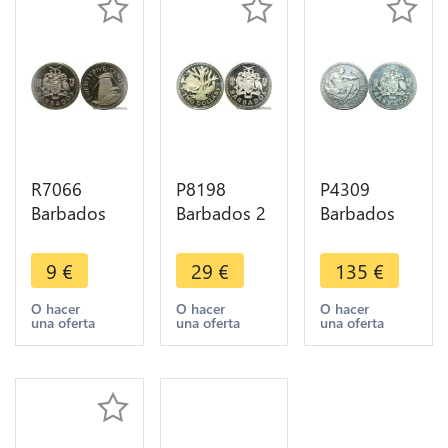
R7066
P8198
P4309
Barbados
Barbados 2
Barbados
25 Cents
Dollars
10 Dollars
Morgan
Fountain
1974
9
€
29
€
135
€
Lewis
Elizabeth II
Neptun
Windmill
1973 Silver
Fisch
O hacer
O hacer
O hacer
una oferta
una oferta
una oferta
1975 Proof
PROOF -
Dreizack
-> Make
>M offer
Silver Proof
offer
BE