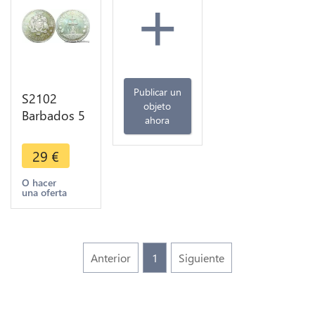
+
Publicar un
S2102
objeto
Barbados 5
ahora
Dollars
Elizabeth II
29
€
Franklin
Mint 1975
O hacer
una oferta
BE Proof PF
Silver -
>Make
offer
Anterior
1
Siguiente