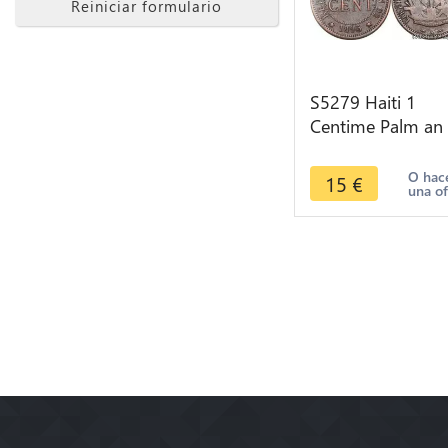
Reiniciar formulario
S5279 Haiti 1
Centime Palm an
1895 A Paris - Fai
Offre
O hac
15
€
una of