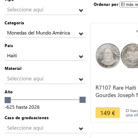
Ordenar por
Seleccione aquí
Categoría
Monedas del Mundo América
País
Haiti
Material
Seleccione aquí
R7107 Rare Haiti
Año
Gourdes Joseph 
Perce 1971 IC Sil
-625
hasta
2026
Proof -> Make of
O hac
149
€
una of
Casa de graduaciones
Seleccione aquí