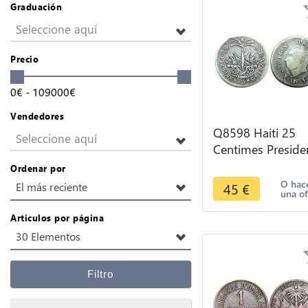
Graduación
Seleccione aquí
Precio
0
€
-
109000
€
Vendedores
Q8598 Haiti 25
Seleccione aquí
Centimes Preside
Alexandre Pétion
Ordenar por
14 1817/8 Silver
O hac
45
€
El más reciente
una of
Artículos por página
30 Elementos
Filtro