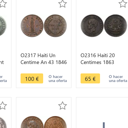
O2317 Haiti Un
O2316 Haiti 20
nt
Centime An 43 1846
Centimes 1863
 An
AU ->Make offer
Geffrard President -
>Make offer
er
O hacer
O hacer
100
€
65
€
erta
una oferta
una oferta
+