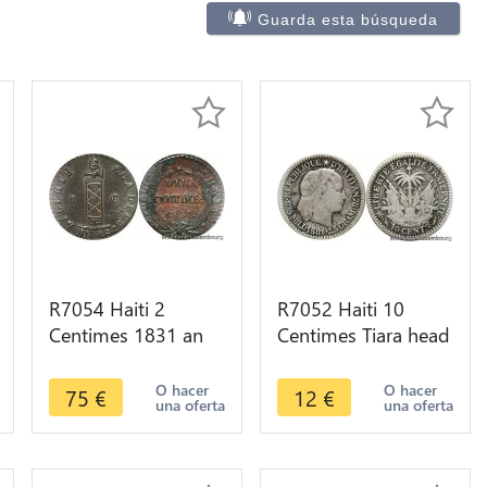
Guarda esta búsqueda
R7054 Haiti 2
R7052 Haiti 10
Centimes 1831 an
Centimes Tiara head
28 -> Make offer
1881 A Paris Silver -
> Make offer
O hacer
O hacer
75
€
12
€
una oferta
una oferta