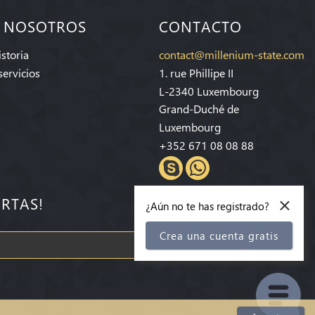
 NOSOTROS
CONTACTO
storia
contact@millenium-state.com
servicios
1. rue Phillipe II
L-2340 Luxembourg
Grand-Duché de
Luxembourg
+352 671 08 08 88
×
ERTAS!
¿Aún no te has registrado?
Crea una cuenta gratis
Suscríbete