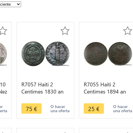
 10
R7057 Haiti 2
R7055 Haiti 2
Nez
Centimes 1830 an
Centimes 1894 an
ver
27 -> Make offer
91 A Paris -> Make
fer
offer
er
O hacer
O hacer
75
€
25
€
erta
una oferta
una oferta