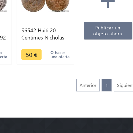
Publicar un
S6542 Haiti 20
objeto ahora
 92
Centimes Nicholas
re
F. Geffrard President
Heaton Birmingham
er
O hacer
50
€
erta
una oferta
1863
Anterior
1
Siguien