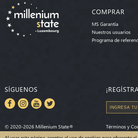
COMPRAR
MS Garantía
Nuestros usuarios
Programa de referenc
SÍGUENOS
¡REGÍSTR
©
2020-2026
Millenium State
®
Términos y Co
Al usar esta página, aceptas el uso de cookies para ofrecerte e