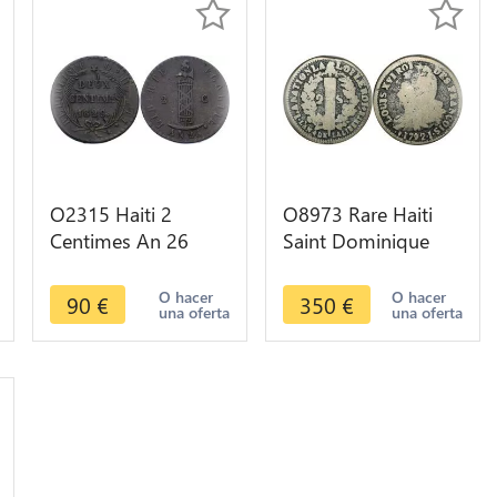
O2315 Haiti 2
O8973 Rare Haiti
Centimes An 26
Saint Dominique
1829 ->Make offer
Haiti 2 Sols Louis
XVI François An 4
O hacer
O hacer
90
€
350
€
una oferta
una oferta
1792 I Limoges