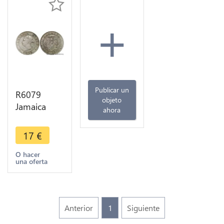
+
Publicar un
R6079
objeto
Jamaica
ahora
Half Penny
Victoria
17
€
1899 ->
Make offer
O hacer
una oferta
Anterior
1
Siguiente