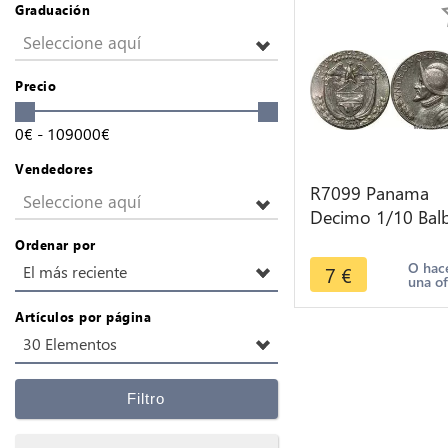
Graduación
Seleccione aquí
Precio
0
€
-
109000
€
Vendedores
R7099 Panama
Seleccione aquí
Decimo 1/10 Bal
1970 AU -> Mak
Ordenar por
offer
O hac
7
€
El más reciente
una of
Artículos por página
30 Elementos
Filtro