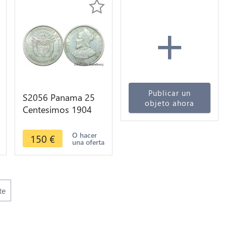
+
Publicar un
S2056 Panama 25
objeto ahora
Centesimos 1904
Silver Superbe +++
->Make offer
O hacer
150
€
una oferta
te