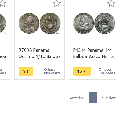
R7098 Panama
P4314 Panama 1/4
boa
Decimo 1/10 Balboa
Balboa Vasco Nunez
e
1968 -> Make offer
1953 Silver -> Make
offer
er
O hacer
O hacer
5
€
12
€
erta
una oferta
una oferta
Anterior
1
Siguien