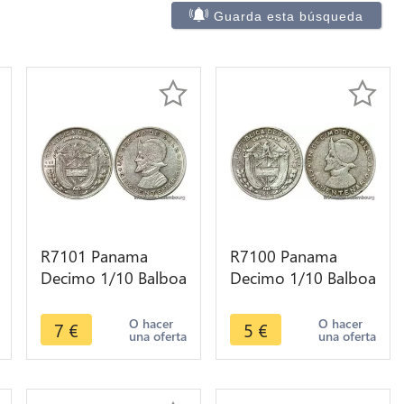
Guarda esta búsqueda
R7101 Panama
R7100 Panama
Decimo 1/10 Balboa
Decimo 1/10 Balboa
1953 Silver AU ->
1953 Silver -> Make
Make offer
offer
O hacer
O hacer
7
€
5
€
una oferta
una oferta