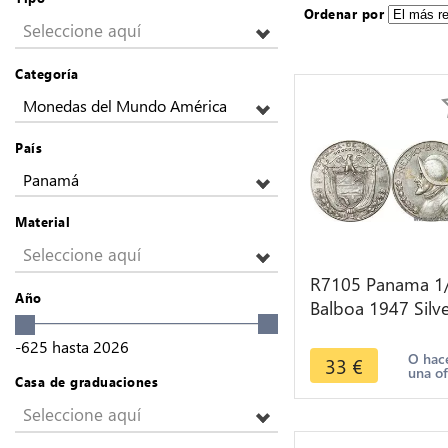
Ordenar por
Seleccione aquí
Categoría
Monedas del Mundo América
País
Panamá
Material
Seleccione aquí
R7105 Panama 1
Año
Balboa 1947 Silve
> Make offer
-625
hasta
2026
O hac
33
€
una of
Casa de graduaciones
Seleccione aquí