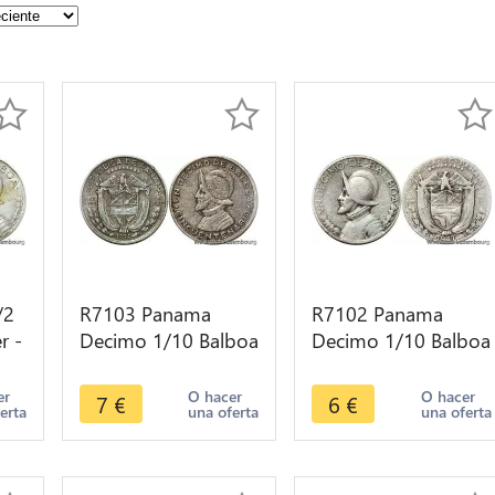
/2
R7103 Panama
R7102 Panama
r -
Decimo 1/10 Balboa
Decimo 1/10 Balboa
1953 Silver AU ->
1947 Silver -> Make
Make offer
offer
er
O hacer
O hacer
7
€
6
€
erta
una oferta
una oferta