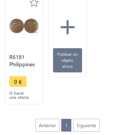
+
Publicar un
R6181
objeto
Philippines
ahora
1 Centavo
1926 M
9
€
Manila ->
Make offer
O hacer
una oferta
Anterior
1
Siguiente