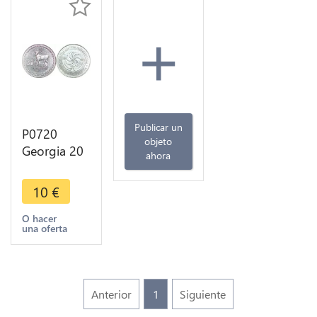
+
Publicar un
P0720
objeto
Georgia 20
ahora
Tetri Deer
1993 UNC -
10
€
>Make
offer
O hacer
una oferta
Anterior
1
Siguiente