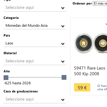
Ordenar por
Seleccione aquí
Categoría
Monedas del Mundo Asia
País
Laos
Material
Seleccione aquí
S9471 Rare Laos
Año
500 Kip 2008
Patouxai Victory
-625
hasta
2026
République Or G
O hac
59
€
una of
PF BE
Casa de graduaciones
Seleccione aquí