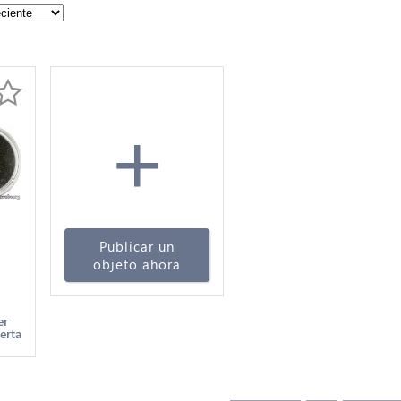
+
Publicar un
objeto ahora
old
er
erta