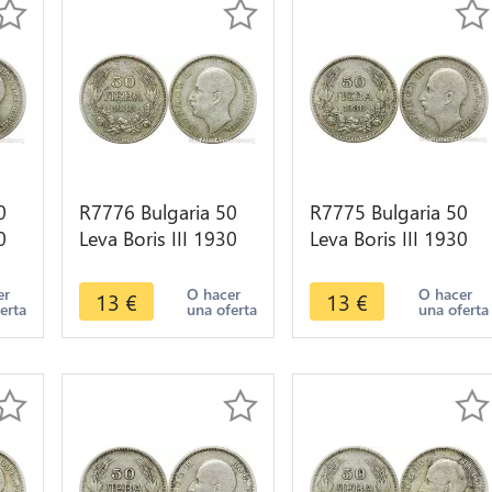
0
R7776 Bulgaria 50
R7775 Bulgaria 50
0
Leva Boris III 1930
Leva Boris III 1930
e
BP Silver -> Make
BP Silver -> Make
offer
offer
er
O hacer
O hacer
13
€
13
€
erta
una oferta
una oferta