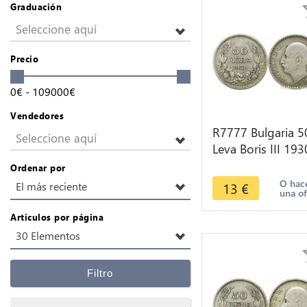
Graduación
Seleccione aquí
Precio
0
€
-
109000
€
Vendedores
R7777 Bulgaria 5
Seleccione aquí
Leva Boris III 193
BP Silver -> Mak
Ordenar por
offer
O hac
13
€
El más reciente
una of
Artículos por página
30 Elementos
Filtro