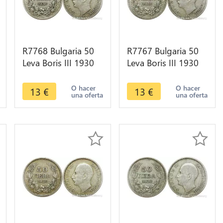
R7768 Bulgaria 50
R7767 Bulgaria 50
Leva Boris III 1930
Leva Boris III 1930
BP Silver -> Make
BP Silver -> Make
offer
offer
O hacer
O hacer
13
€
13
€
una oferta
una oferta