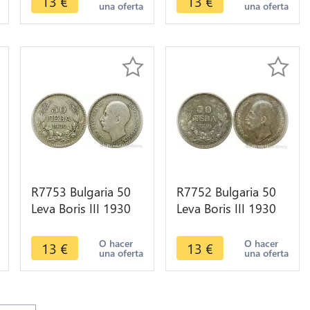
13
€
13
€
una oferta
una oferta
R7753 Bulgaria 50
R7752 Bulgaria 50
Leva Boris III 1930
Leva Boris III 1930
BP Silver -> Make
BP Silver -> Make
offer
offer
O hacer
O hacer
13
€
13
€
una oferta
una oferta