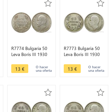
R7774 Bulgaria 50
R7773 Bulgaria 50
Leva Boris III 1930
Leva Boris III 1930
BP Silver -> Make
BP Silver -> Make
offer
offer
O hacer
O hacer
13
€
13
€
una oferta
una oferta