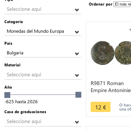
Ordenar por
Seleccione aquí
Categoría
Monedas del Mundo Europa
País
Bulgaria
Material
Seleccione aquí
R9871 Roman
Año
Empire Antoninie
Aurelian 273 274
-625
hasta
2026
Serdica -> Make
O hac
12
€
una of
Offer
Casa de graduaciones
Seleccione aquí