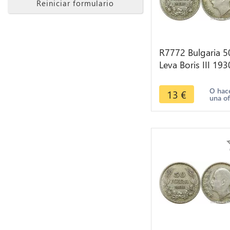
Reiniciar formulario
R7772 Bulgaria 5
Leva Boris III 193
BP Silver -> Mak
offer
O hac
13
€
una of