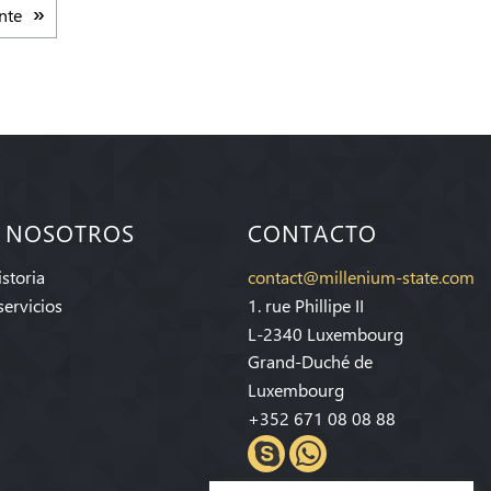
nte
 NOSOTROS
CONTACTO
storia
contact@millenium-state.com
servicios
1. rue Phillipe II
L-2340 Luxembourg
Grand-Duché de
Luxembourg
+352 671 08 08 88