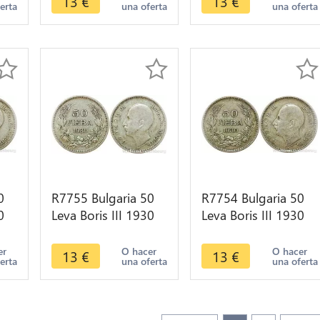
13
€
13
€
erta
una oferta
una oferta
0
R7755 Bulgaria 50
R7754 Bulgaria 50
0
Leva Boris III 1930
Leva Boris III 1930
e
BP Silver -> Make
BP Silver -> Make
offer
offer
er
O hacer
O hacer
13
€
13
€
erta
una oferta
una oferta