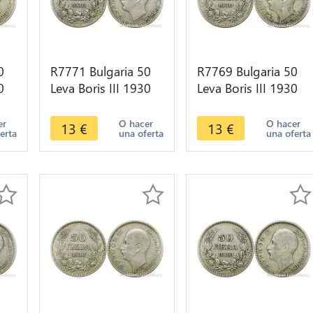
0
R7771 Bulgaria 50
R7769 Bulgaria 50
0
Leva Boris III 1930
Leva Boris III 1930
e
BP Silver -> Make
BP Silver -> Make
offer
offer
er
O hacer
O hacer
13
€
13
€
erta
una oferta
una oferta