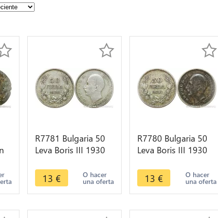
R7781 Bulgaria 50
R7780 Bulgaria 50
n
Leva Boris III 1930
Leva Boris III 1930
BP Silver -> Make
BP Silver -> Make
offer
offer
er
O hacer
O hacer
13
€
13
€
erta
una oferta
una oferta