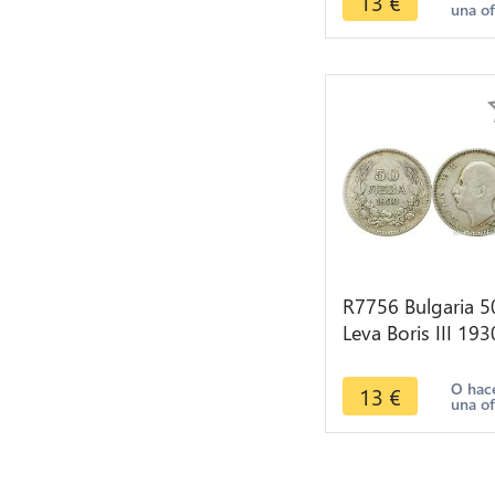
13
€
una of
R7756 Bulgaria 5
Leva Boris III 193
BP Silver -> Mak
offer
O hac
13
€
una of