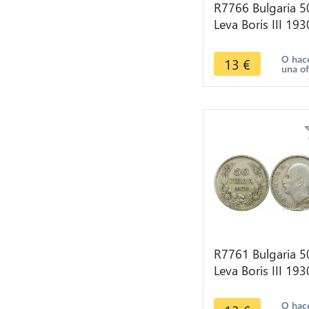
R7766 Bulgaria 5
Leva Boris III 193
BP Silver -> Mak
offer
O hac
13
€
una of
R7761 Bulgaria 5
Leva Boris III 193
BP Silver -> Mak
offer
O hac