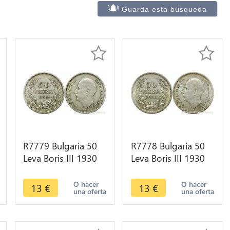
Guarda esta búsqueda
R7779 Bulgaria 50
R7778 Bulgaria 50
Leva Boris III 1930
Leva Boris III 1930
BP Silver -> Make
BP Silver -> Make
offer
offer
O hacer
O hacer
13
€
13
€
una oferta
una oferta