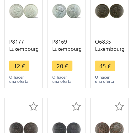
P8177
P8169
O6835
Luxembourg
Luxembourg
Luxembourg
5 Francs
10 Francs
5 Centimes
Charlotte
Charlotte
1854 Barth
12
€
20
€
45
€
Grande
Grande
Quality -
Duchesse
Duchesse
>Make
O hacer
O hacer
O hacer
una oferta
una oferta
una oferta
1929 Silver
1929 Silver
offer
-> M offer
-> M offer