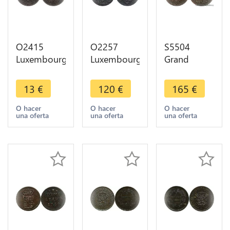
O2415
O2257
S5504
Luxembourg
Luxembourg
Grand
5 Centimes
Double
Duché
Willem III
Liard Marie-
Luxembourg
13
€
120
€
165
€
der
Thérèse
10
Niederlande
(1740-
Centimes
O hacer
O hacer
O hacer
una oferta
una oferta
una oferta
1870 -
1780) 1757
1865 A
>Make
Bruxelles
Paris MS !
offer
UNC !- Faire
Offre