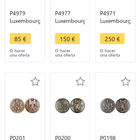
P4979
P4977
P4971
Luxembourg
Luxembourg
Luxembourg
Demi Liard
5 Centimes
5 Centimes
Josef II
1870 Barth
1870 Barth
85
€
150
€
250
€
1784
AU++ ->
UNC ->
Brüssel ->
Make offer
Make offer
O hacer
O hacer
O hacer
una oferta
una oferta
una oferta
Make offer
P0201
P0200
P0198