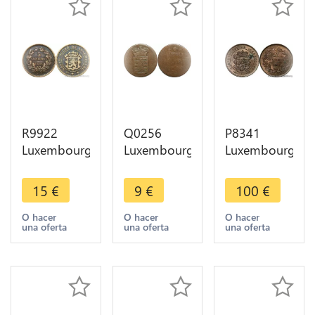
R9922
Q0256
P8341
Luxembourg
Luxembourg
Luxembourg
5 Centimes
1/2 Liard
2 1/2
Willem III
Joseph II
Centimes
15
€
9
€
100
€
1855 A
1784 (b)
1901 Error
Paris Barth -
Bruxelles ->
Bapth UNC
O hacer
O hacer
O hacer
una oferta
una oferta
una oferta
> Make
Make offer
-> M Offer
Offer