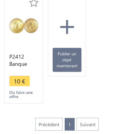
+
Publier un
P2412
objet
Banque
maintenant
Centrale
Afrique de
10
€
l'Ouest
West Africa
Ou faire une
offre
10 Francs
1970 UNC -
> Offer
Précédent
1
Suivant