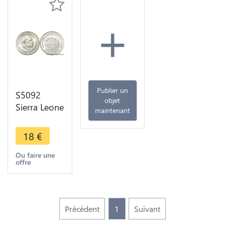
+
Publier un
S5092
objet
Sierra Leone
maintenant
One Leone
Dr. Siaka
18
€
Stevens
1974 Lion
Ou faire une
offre
UNC - Faire
Offre
Précédent
1
Suivant