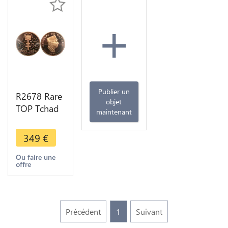
+
Publier un
R2678 Rare
objet
TOP Tchad
maintenant
10000
Francs Essai
349
€
Général De
Gaulle
Ou faire une
offre
Simon 1960
PCGS SP67
Précédent
1
Suivant