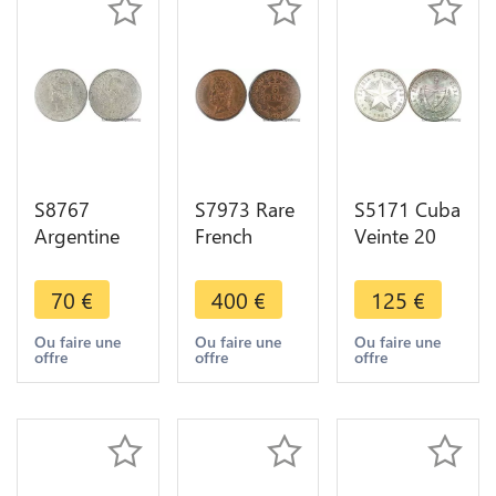
S8767
S7973 Rare
S5171 Cuba
Argentine
French
Veinte 20
10
Colonies 5
Centavos
Centavos
Centimes
1948 UNC
70
€
400
€
125
€
1883 PCGS
Louis-
MS ! Argent
AU58
Philippe
Silver - Faire
Ou faire une
Ou faire une
Ou faire une
offre
offre
offre
Argent
1839 PCGS
Offre
Silver SUP -
MS65
> Faire
Offre