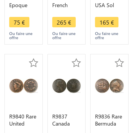
Epoque
French
USA Sol
French
Guiana 2
Tampé
Guiana 2
Sous Louis
Louis XV
75
€
265
€
165
€
Sous Louis
XVI Colonie
Emissions
XVI Colonie
Cayenne
générales
Ou faire une
Ou faire une
Ou faire une
offre
offre
offre
Cayenne
1789 A
colonies
1789 A
Paris UNC
1763 AU -
Paris
>M offer
R9840 Rare
R9837
R9836 Rare
United
Canada
Bermuda
States USA
Newfoundland
Penny