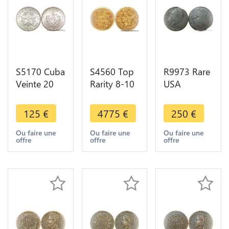
S5170 Cuba
S4560 Top
R9973 Rare
Veinte 20
Rarity 8-10
USA
Centavos
Survival
Colonial
1948 UNC
USA
Connecticut
125
€
4775
€
250
€
MS ! Argent
California
Token 1787
Silver - Faire
1/4 Dollar
Pre Federal
Ou faire une
Ou faire une
Ou faire une
offre
offre
offre
Offre
Or Gold
-> Make
1856 PCGS
offer
AU