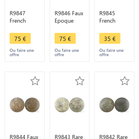
R9847
R9846 Faux
R9845
French
Epoque
French
Guiana 2
French
Guiana 2
Sous Louis
Guiana 2
Sous Louis
75
€
75
€
35
€
XVI Colonie
Sous Louis
XVI Colonie
Cayenne
XVI Colonie
Cayenne
Ou faire une
Ou faire une
Ou faire une
offre
offre
offre
1782 A
Cayenne
1789 A
Paris ->
1789 A
Paris ->
Make Offer
Paris
Make Offer
R9844 Faux
R9843 Rare
R9842 Rare