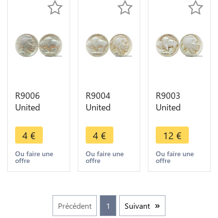
R9006
R9004
R9003
United
United
United
States USA
States USA
States USA
5 Cents
5 Cents
5 Cents
4
€
4
€
12
€
Buffalo
Buffalo
Buffalo
1937 ->
1937 ->
1926 D ->
Ou faire une
Ou faire une
Ou faire une
offre
offre
offre
Make offer
Make offer
Make offer
Précédent
1
Suivant