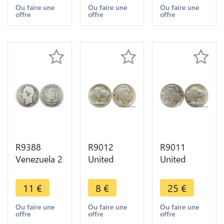
1812 Battle
1964 Silver
1964 Silver
Ou faire une
Ou faire une
Ou faire une
offre
offre
offre
Cuidad
-> Make
-> Make
Rodrigo
offer
offer
Badajoz
R9388
R9012
R9011
Venezuela 2
United
United
Bolivar
States USA
States USA
Libertador
5 Cents
5 Cents
11
€
8
€
25
€
1945 P
Buffalo
Buffalo
Philadelphia
1924 ->
1937
Ou faire une
Ou faire une
Ou faire une
offre
offre
offre
Silver ->
Make offer
Philadelphia