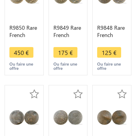
R9850 Rare
R9849 Rare
R9848 Rare
French
French
French
Colonies
Colonies
Colonie
Guadeloupe
Guadeloupe
Guadeloupe
450
€
175
€
125
€
10
5 Centimes
5 Centimes
Centimes
Charles X
Charles X
Ou faire une
Ou faire une
Ou faire une
offre
offre
offre
Charles X
1829 A
1827 H La
1829 A
Paris SUP
Rochelle
Paris SUP
SUP