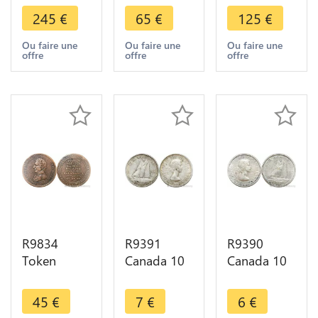
1 Cent
One Cent
George III
245
€
65
€
125
€
Coronet
Victoria
1793
Head 1817
1873 ->
Sailing ship
Ou faire une
Ou faire une
Ou faire une
offre
offre
offre
13 Stars ->
Make Offer
-> Make
Make offer
offer
R9834
R9391
R9390
Token
Canada 10
Canada 10
Canada 1/2
Cents
Cents
Penny
Elizabeth II
Elisabeth II
45
€
7
€
6
€
Wellington
Sailing Boat
Sailing Boat