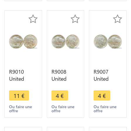
Make offer
AU -> Make
offer
R9010
R9008
R9007
United
United
United
States USA
States USA
States USA
5 Cents
5 Cents
5 Cents
11
€
4
€
4
€
Buffalo
Buffalo
Buffalo
1916 ->
1936 ->
1936 ->
Ou faire une
Ou faire une
Ou faire une
offre
offre
offre
Make offer
Make offer
Make offer