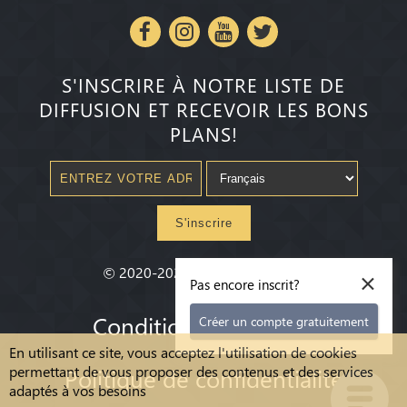
S'INSCRIRE À NOTRE LISTE DE
DIFFUSION ET RECEVOIR LES BONS
PLANS!
S'inscrire
×
©
2020-2026
Millenium State
®
Pas encore inscrit?
Conditions Générales
Créer un compte gratuitement
En utilisant ce site, vous acceptez l'utilisation de cookies
permettant de vous proposer des contenus et des services
Politique de confidentialité
adaptés à vos besoins