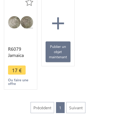
+
Publier un
R6079
objet
Jamaica
maintenant
Half Penny
Victoria
17
€
1899 ->
Make offer
Ou faire une
offre
Précédent
1
Suivant